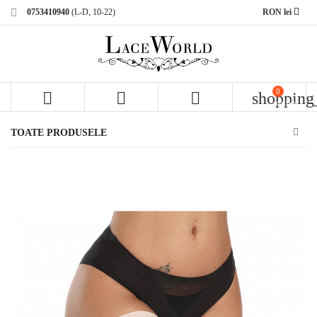
0753410940
(L-D, 10-22)
RON lei
0



shopping
articole
TOATE PRODUSELE