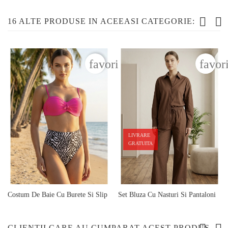
16 ALTE PRODUSE IN ACEEASI CATEGORIE:
favorite_border
favor
LIVRARE
GRATUITA
Costum De Baie Cu Burete Si Slip
Set Bluza Cu Nasturi Si Pantaloni
Inalt 04
06
Pret
Pret
189,90 lei
249,90 lei
CLIENTII CARE AU CUMPARAT ACEST PRODUS