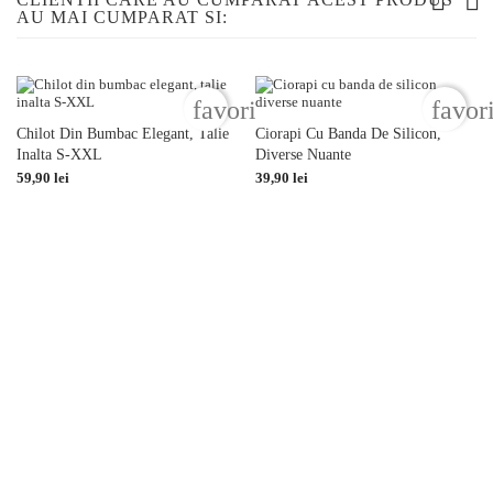
AU MAI CUMPARAT SI:
favorite_border
favor
Chilot Din Bumbac Elegant, Talie
Ciorapi Cu Banda De Silicon,
Inalta S-XXL
Diverse Nuante
Pret
Pret
59,90 lei
39,90 lei