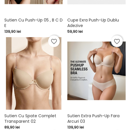
Sutien Cu Push-Up 05 , B C D
Cupe Exra Push-Up Dublu
E
Adezive
Pret
Pret
139,90 lei
59,90 lei
favorite_border
favorite_border
Sutien Cu Spate Complet
Sutien Extra Push-Up Fara
Transparent 02
Arcuri 03
Pret
Pret
89,90 lei
139,90 lei