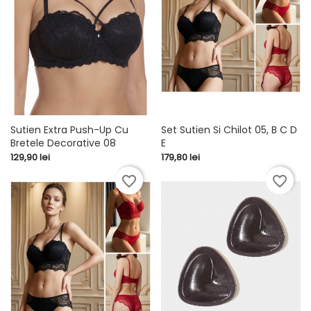
Sutien Extra Push-Up Cu
Set Sutien Si Chilot 05, B C D
Bretele Decorative 08
E
Pret
Pret
129,90 lei
179,80 lei
favorite_border
favorite_border