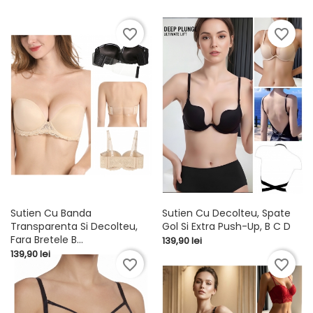
favorite_border
favorite_border
Sutien Cu Banda
Sutien Cu Decolteu, Spate
Transparenta Si Decolteu,
Gol Si Extra Push-Up, B C D
Fara Bretele B...
Pret
139,90 lei
Pret
139,90 lei
favorite_border
favorite_border