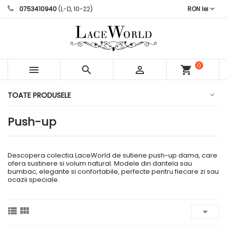
0753410940
(L-D, 10-22)
RON lei
0



shopping_cart
articole
TOATE PRODUSELE
Push-up
Descopera colectia LaceWorld de sutiene push-up dama, care
ofera sustinere si volum natural. Modele din dantela sau
bumbac, elegante si confortabile, perfecte pentru fiecare zi sau
ocazii speciale.


