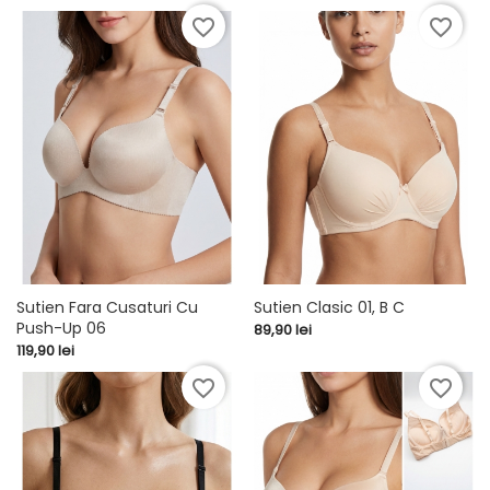
favorite_border
favorite_border
Sutien Fara Cusaturi Cu
Sutien Clasic 01, B C
Push-Up 06
Pret
89,90 lei
Pret
119,90 lei
favorite_border
favorite_border