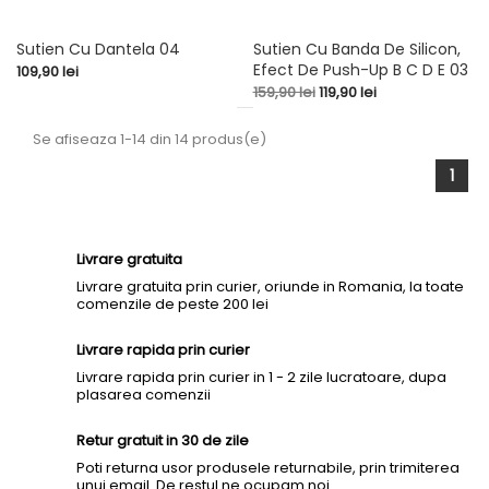
Sutien Cu Dantela 04
Sutien Cu Banda De Silicon,
Efect De Push-Up B C D E 03
Pret
109,90 lei
Pret
Pret
159,90 lei
119,90 lei
de
baza
Se afiseaza 1-14 din 14 produs(e)
1
Livrare gratuita
Livrare gratuita prin curier, oriunde in Romania, la toate
comenzile de peste 200 lei
Livrare rapida prin curier
Livrare rapida prin curier in 1 - 2 zile lucratoare, dupa
plasarea comenzii
Retur gratuit in 30 de zile
Poti returna usor produsele returnabile, prin trimiterea
unui email. De restul ne ocupam noi.