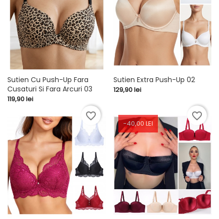
Sutien Cu Push-Up Fara
Sutien Extra Push-Up 02
Cusaturi Si Fara Arcuri 03
Pret
129,90 lei
Pret
119,90 lei
favorite_border
favorite_border
-40,00 LEI