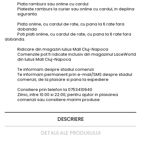
Plata ramburs sau online cu cardul
Plateste ramburs la curier sau online cu cardul, in deplina
siguranta
Plata online, cu cardul de rate, cu pana la 6 rate fara
dobanda
Poti plati online, cu cardul de rate, cu pana la 6 rate fara
dobanda.
Ridicare din magazin Iulius Mall Cluj-Napoca
Comenzile pot fi ridicate inclusiv din magazinul LaceWorld
din Iulius Mall Cluj-Napoca
Te informam despre stadiul comenzii
Te informam permanent prin e-mail/SMS despre stadiul
comenzii, de la plasare si pana la expediere
Consiliere prin telefon la 0753410940
Zilnic, intre 10:00 si 22:00, pentru ajutor in plasarea
comenzii sau consiliere marimi produse
DESCRIERE
DETALII ALE PRODUSULUI