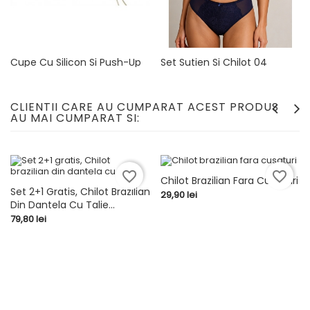
Cupe Cu Silicon Si Push-Up
Set Sutien Si Chilot 04
3.5cm
Pret
149,80 lei
Pret
79,90 lei
CLIENTII CARE AU CUMPARAT ACEST PRODUS
AU MAI CUMPARAT SI:
favorite_border
favorite_border
Chilot Brazilian Fara Cusaturi
Set 2+1 Gratis, Chilot Brazilian
Pret
29,90 lei
Din Dantela Cu Talie...
Pret
79,80 lei