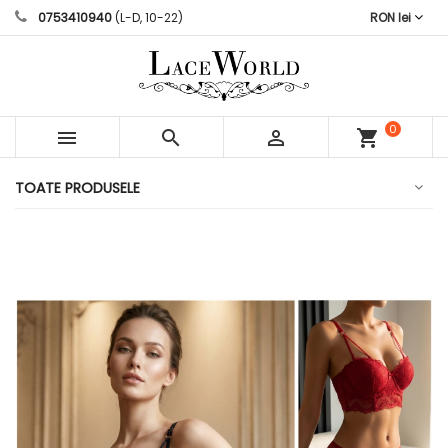
0753410940
(L-D, 10-22)
RON lei
0



shopping_cart
articole
TOATE PRODUSELE