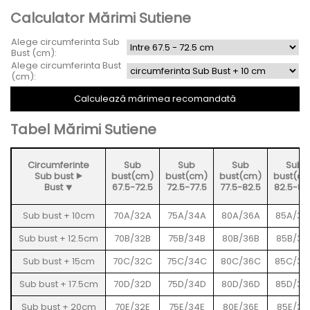
Calculator Mărimi Sutiene
Alege circumferinta Sub
Bust (cm):
Alege circumferinta Bust
(cm):
Tabel Mărimi Sutiene
Circumferinte
Sub
Sub
Sub
Sub
Sub bust ⯈
bust(cm)
bust(cm)
bust(cm)
bust(c
Bust ⯆
67.5-72.5
72.5-77.5
77.5-82.5
82.5-87
Sub bust + 10cm
70A/32A
75A/34A
80A/36A
85A/38
Sub bust + 12.5cm
70B/32B
75B/34B
80B/36B
85B/38
Sub bust + 15cm
70C/32C
75C/34C
80C/36C
85C/38
Sub bust + 17.5cm
70D/32D
75D/34D
80D/36D
85D/38
Sub bust + 20cm
70E/32E
75E/34E
80E/36E
85E/38