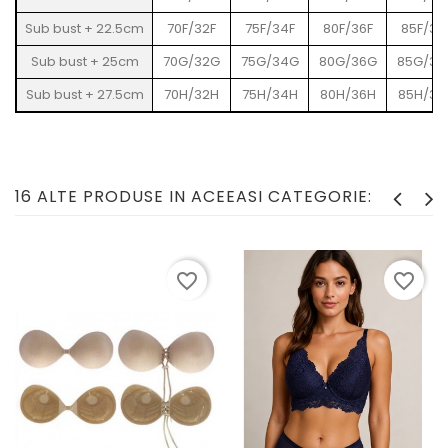
Sub bust + 22.5cm
70F/32F
75F/34F
80F/36F
85F/38
Sub bust + 25cm
70G/32G
75G/34G
80G/36G
85G/38
Sub bust + 27.5cm
70H/32H
75H/34H
80H/36H
85H/38
16 ALTE PRODUSE IN ACEEASI CATEGORIE:
favorite_border
favorite_border