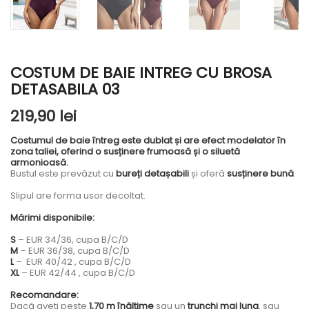
COSTUM DE BAIE INTREG CU BROSA
DETASABILA 03
219,90 lei
Costumul de baie întreg este dublat și are efect modelator în
zona taliei, oferind o susținere frumoasă și o siluetă
armonioasă.
Bustul este prevăzut cu
bureți detașabili
și oferă
susținere bună
.
Slipul are forma usor decoltat.
Mărimi disponibile:
S
– EUR 34/36, cupa B/C/D
M
– EUR 36/38, cupa B/C/D
L
– EUR 40/42 , cupa B/C/D
XL
– EUR 42/44 , cupa B/C/D
Recomandare:
Dacă aveți peste
1,70 m înălțime
sau un
trunchi mai lung
, sau