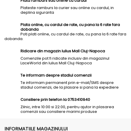
Plata ramburs sau online cu cardul
Plateste ramburs la curier sau online cu cardul, in
deplina siguranta
Plata online, cu cardul de rate, cu pana la 6 rate fara
dobanda
Poti plati online, cu cardul de rate, cu pana la 6 rate fara
dobanda.
Ridicare din magazin Iulius Mall Cluj-Napoca
Comenzile pot fi ridicate inclusiv din magazinul
LaceWorld din Iulius Mall Cluj-Napoca
Te informam despre stadiul comenzii
Te informam permanent prin e-mail/SMS despre
stadiul comenzii, de la plasare si pana la expediere
Consiliere prin telefon la 0753410940
Zilnic, intre 10:00 si 22:00, pentru ajutor in plasarea
comenzii sau consiliere marimi produse
INFORMATIILE MAGAZINULUI