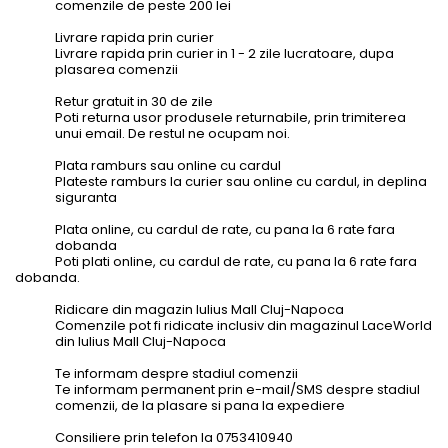
comenzile de peste 200 lei
Livrare rapida prin curier
Livrare rapida prin curier in 1 - 2 zile lucratoare, dupa
plasarea comenzii
Retur gratuit in 30 de zile
Poti returna usor produsele returnabile, prin trimiterea
unui email. De restul ne ocupam noi.
Plata ramburs sau online cu cardul
Plateste ramburs la curier sau online cu cardul, in deplina
siguranta
Plata online, cu cardul de rate, cu pana la 6 rate fara
dobanda
Poti plati online, cu cardul de rate, cu pana la 6 rate fara
dobanda.
Ridicare din magazin Iulius Mall Cluj-Napoca
Comenzile pot fi ridicate inclusiv din magazinul LaceWorld
din Iulius Mall Cluj-Napoca
Te informam despre stadiul comenzii
Te informam permanent prin e-mail/SMS despre stadiul
comenzii, de la plasare si pana la expediere
Consiliere prin telefon la 0753410940