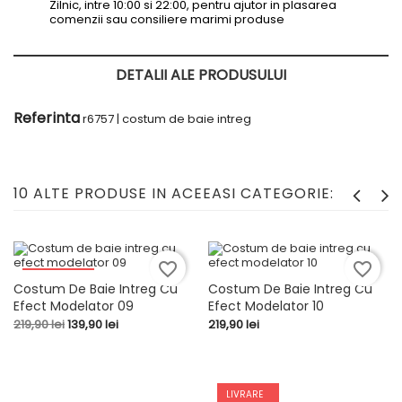
Zilnic, intre 10:00 si 22:00, pentru ajutor in plasarea
comenzii sau consiliere marimi produse
DETALII ALE PRODUSULUI
Referinta
r6757 | costum de baie intreg
10 ALTE PRODUSE IN ACEEASI CATEGORIE:
favorite_border
favorite_border
-80,00 LEI
Costum De Baie Intreg Cu
Costum De Baie Intreg Cu
Efect Modelator 09
Efect Modelator 10
Pret
Pret
Pret
219,90 lei
139,90 lei
219,90 lei
de
baza
LIVRARE