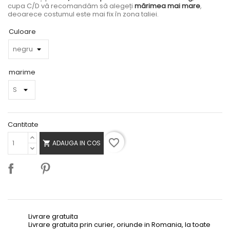
cupa C/D vă recomandăm să alegeți
mărimea mai mare
,
deoarece costumul este mai fix în zona taliei.
Culoare
marime
Cantitate
favorite_border
ADAUGA IN COS

Livrare gratuita
Livrare gratuita prin curier, oriunde in Romania, la toate