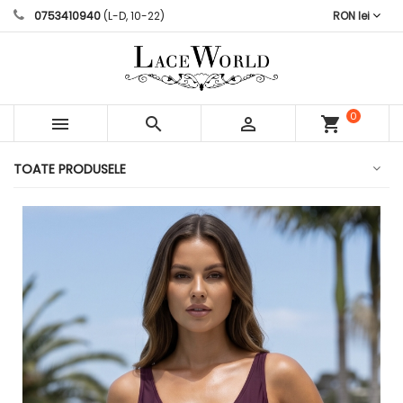
0753410940
(L-D, 10-22)
RON lei
0



shopping_cart
articole
TOATE PRODUSELE