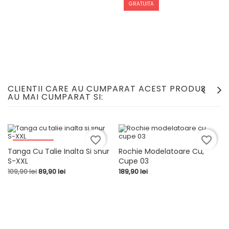
GRATUITA
CLIENTII CARE AU CUMPARAT ACEST PRODUS
AU MAI CUMPARAT SI:
favorite_border
favorite_border
-20,00 LEI
Tanga Cu Talie Inalta Si Snur
Rochie Modelatoare Cu,
S-XXL
Cupe 03
Pret
Pret
Pret
109,90 lei
89,90 lei
189,90 lei
de
baza