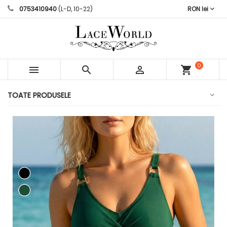
0753410940
(L-D, 10-22)
RON lei
0



shopping_cart
articole
TOATE PRODUSELE