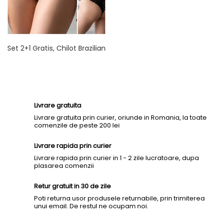
Set 2+1 Gratis, Chilot Brazilian
Cu Benzi Laterale
Pret
99,80 lei
Livrare gratuita
Livrare gratuita prin curier, oriunde in Romania, la toate
comenzile de peste 200 lei
Livrare rapida prin curier
Livrare rapida prin curier in 1 - 2 zile lucratoare, dupa
plasarea comenzii
Retur gratuit in 30 de zile
Poti returna usor produsele returnabile, prin trimiterea
unui email. De restul ne ocupam noi.