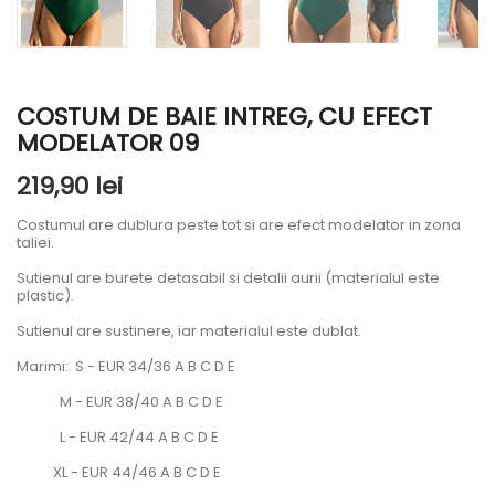
COSTUM DE BAIE INTREG, CU EFECT
MODELATOR 09
219,90 lei
Costumul are dublura peste tot si are efect modelator in zona
taliei.
Sutienul are burete detasabil si detalii aurii (materialul este
plastic).
Sutienul are sustinere, iar materialul este dublat.
Marimi: S - EUR 34/36 A B C D E
M - EUR 38/40 A B C D E
L - EUR 42/44 A B C D E
XL - EUR 44/46 A B C D E