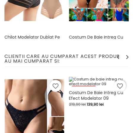
Chilot Modelator Dublat Pe
Costum De Baie Intreg Cu
Abdomen Cu Balene 04
Slip Brazilian, 01
Pret
Pret
119,90 lei
169,90 lei
CLIENTII CARE AU CUMPARAT ACEST PRODUS
AU MAI CUMPARAT SI:
favorite_border
favorite_border
-80,00 LEI
Costum De Baie Intreg Cu
Efect Modelator 09
Pret
Pret
219,90 lei
139,90 lei
de
baza