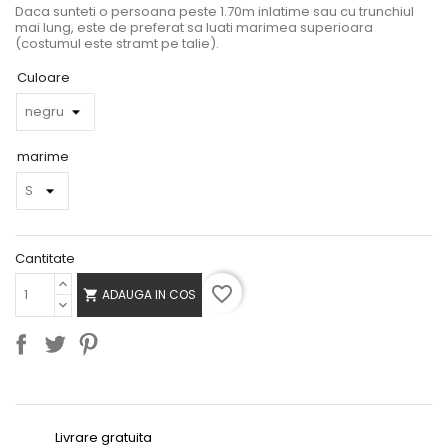
Daca sunteti o persoana peste 1.70m inlatime sau cu trunchiul
mai lung, este de preferat sa luati marimea superioara
(costumul este stramt pe talie).
Culoare
marime
Cantitate
favorite_border
ADAUGA IN COS

Livrare gratuita