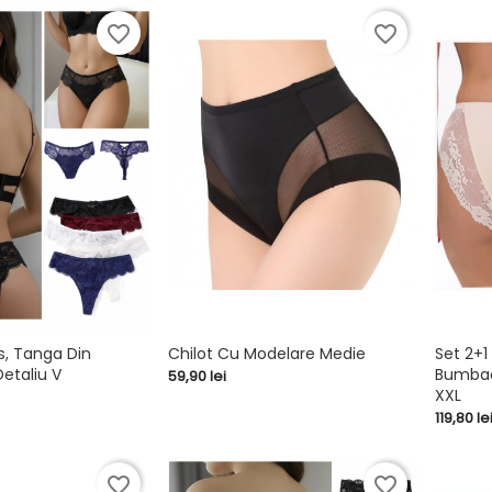
favorite_border
favorite_border
s, Tanga Din
Chilot Cu Modelare Medie
Set 2+1 
etaliu V
Bumbac 
Pret
59,90 lei


shopping_cart
shopping_cart
XXL
Pret
119,80 le
favorite_border
favorite_border