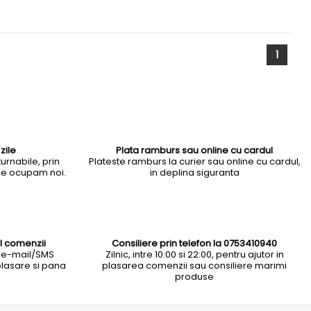
1
zile
Plata ramburs sau online cu cardul
urnabile, prin
Plateste ramburs la curier sau online cu cardul,
 ne ocupam noi.
in deplina siguranta
l comenzii
Consiliere prin telefon la 0753410940
 e-mail/SMS
Zilnic, intre 10:00 si 22:00, pentru ajutor in
plasare si pana
plasarea comenzii sau consiliere marimi
produse