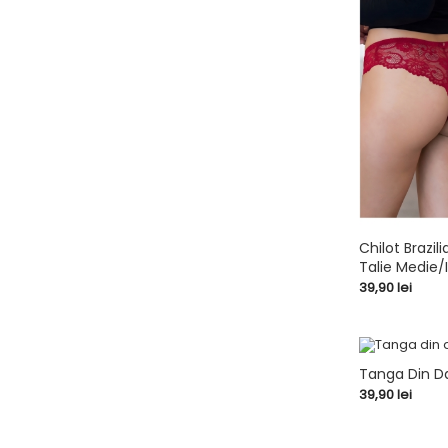
Chilot Brazil
Talie Medie/
shopping_cart
Pret
39,90 lei
Tanga Din Da
Pret
39,90 lei
shopping_cart