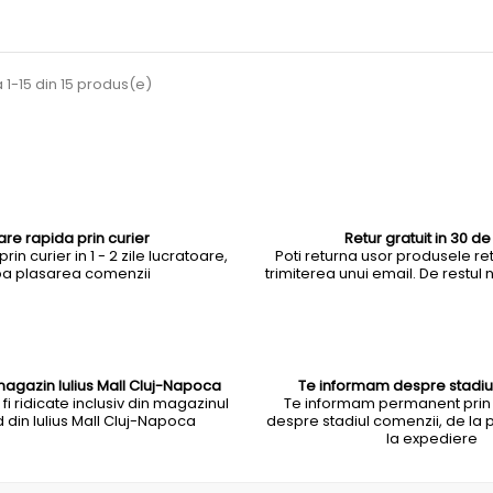
 1-15 din 15 produs(e)
rare rapida prin curier
Retur gratuit in 30 de 
rin curier in 1 - 2 zile lucratoare,
Poti returna usor produsele ret
a plasarea comenzii
trimiterea unui email. De restul
magazin Iulius Mall Cluj-Napoca
Te informam despre stadiu
i ridicate inclusiv din magazinul
Te informam permanent prin
din Iulius Mall Cluj-Napoca
despre stadiul comenzii, de la 
la expediere