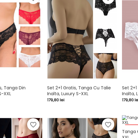
s, Tanga Din
Set 2+1 Gratis, Tanga Cu Talie
Set 2+1
S-XXL
Inalta, Luxury S-XXL
Inalta,


shopping_cart
shopping_cart
Pret
Pret
179,80 lei
179,80 le
favorite_border
favorite_border
-20,0
Tanga C
XXL