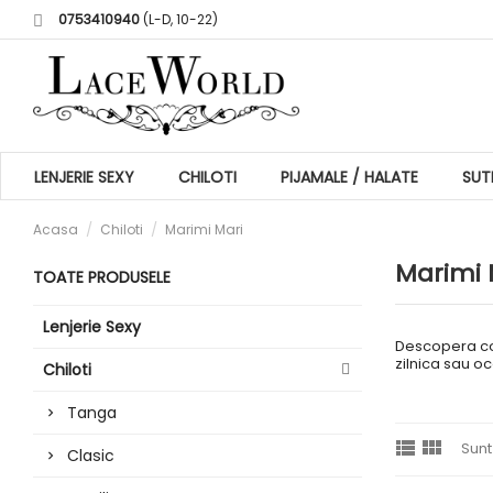
0753410940
(L-D, 10-22)
LENJERIE SEXY
CHILOTI
PIJAMALE / HALATE
SUT
Acasa
Chiloti
Marimi Mari
Marimi 
TOATE PRODUSELE
Lenjerie Sexy
Descopera col
zilnica sau oc
Chiloti
Tanga


Sunt
Clasic