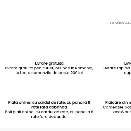
Se afiseaza
Livrare gratuita
Liv
Livrare gratuita prin curier, oriunde in Romania,
Livrare rapida p
la toate comenzile de peste 200 lei
dup
Plata online, cu cardul de rate, cu pana la 6
Ridicare din 
rate fara dobanda
Comenzile pot f
Poti plati online, cu cardul de rate, cu pana la 6
LaceWorld 
rate fara dobanda.