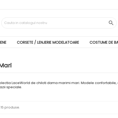

IENE
CORSETE / LENJERIE MODELATOARE
COSTUME DE BA
Mari
ectia LaceWorld de chiloti dama marimi mari. Modele confortabile, el
azii speciale.
 15 produse.