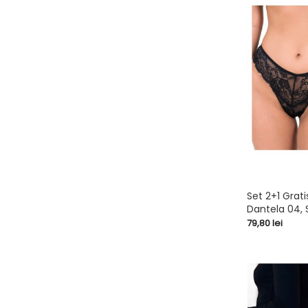
Set 2+1 Grati
Dantela 04, 
shopping_cart
Pret
79,80 lei