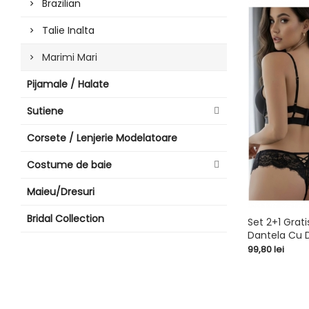
Brazilian
Talie Inalta
Marimi Mari
Pijamale / Halate
Sutiene
Corsete / Lenjerie Modelatoare
Costume de baie
Maieu/Dresuri
Bridal Collection
Set 2+1 Grati
Dantela Cu D
shopping_cart
Pret
99,80 lei