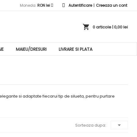
Moneda:
RON lei
Autentificare
|
Creeaza un cont
shopping_cart
0 articole
| 0,00 lei
IE
MAIEU/DRESURI
LIVRARE SI PLATA
egante si adaptate fiecarui tip de silueta, pentru purtare

Sorteaza dupa: