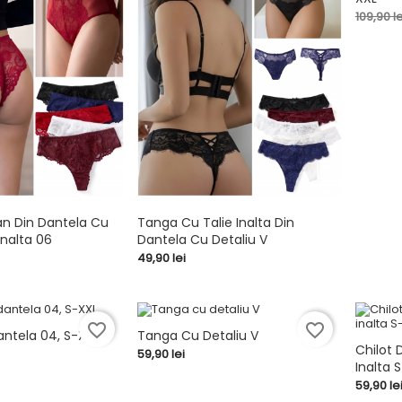
shopping_cart
Pret
109,90 le
de
baza
ian Din Dantela Cu
Tanga Cu Talie Inalta Din
inalta 06
Dantela Cu Detaliu V


shopping_cart
Pret
49,90 lei
favorite_border
favorite_border
ntela 04, S-XXL
Tanga Cu Detaliu V
Chilot 
Pret
59,90 lei


shopping_cart
Inalta 
shopping_cart
Pret
59,90 le