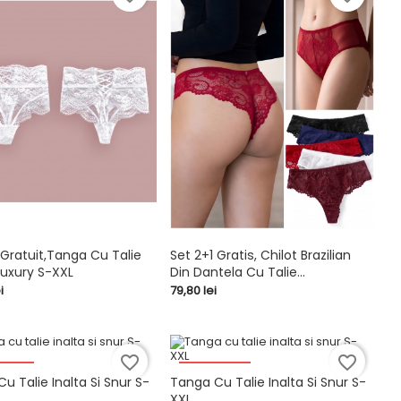
 Gratuit,Tanga Cu Talie
Set 2+1 Gratis, Chilot Brazilian
 Luxury S-XXL
Din Dantela Cu Talie...


shopping_cart
Pret
i
79,80 lei
favorite_border
favorite_border
0 LEI
-20,00 LEI
u Talie Inalta Si Snur S-
Tanga Cu Talie Inalta Si Snur S-
XXL