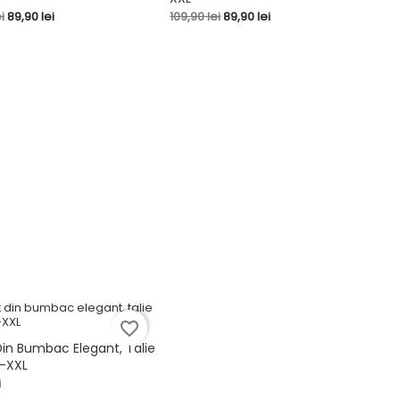


shopping_cart
Pret
Pret
Pret
i
89,90 lei
109,90 lei
89,90 lei
de
baza
favorite_border
Din Bumbac Elegant, Talie
S-XXL

i