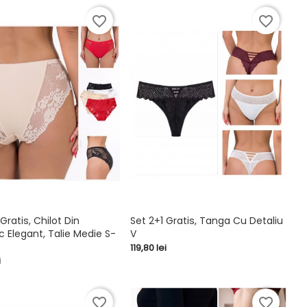
favorite_border
favorite_border
Gratis, Chilot Din
Set 2+1 Gratis, Tanga Cu Detaliu
Elegant, Talie Medie S-
V


shopping_cart
Pret
119,80 lei
i
favorite_border
favorite_border