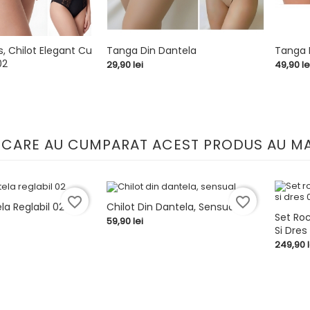
s, Chilot Elegant Cu
Tanga Din Dantela
Tanga D
02
Pret
Pret
29,90 lei
49,90 le


shopping_cart
shopping_cart
I CARE AU CUMPARAT ACEST PRODUS AU MA
favorite_border
favorite_border
a Reglabil 02
Chilot Din Dantela, Sensual
Set Roc
Pret
59,90 lei


shopping_cart
Si Dres 
LIVRA
Pret
249,90 l
GRATU