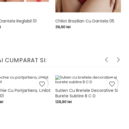
antela Reglabil 01
Chilot Brazilian Cu Dantela 05
S
Re
Pret
i
39,90 lei


shopping_cart
Pr
11
I CUMPARAT SI:
favorite_border
favorite_border
hie Cu Portjartiera, Chilot
Sutien Cu Bretele Decorative Si
C
01
Burete Subtire B C D
N


shopping_cart
RE
Pret
Pr
ei
129,90 lei
29
ITA