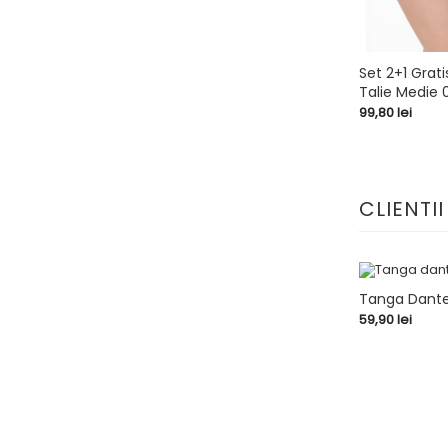
Set 2+1 Grati
Talie Medie 
shopping_cart
Pret
99,80 lei
CLIENTI
Tanga Dantel
Pret
59,90 lei
shopping_cart