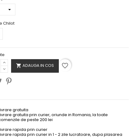
 Chilot
ate
favorite_border
ADAUGA IN COS

Livrare gratuita
Livrare gratuita prin curier, oriunde in Romania, la toate
comenzile de peste 200 lei
Livrare rapida prin curier
Livrare rapida prin curier in 1 - 2 zile lucratoare, dupa plasarea