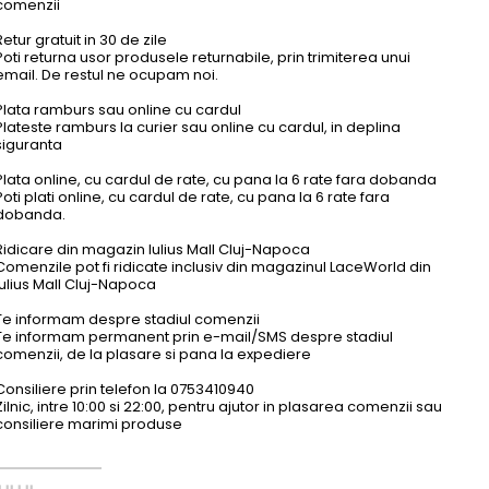
comenzii
favorite_border
favorite_border
Retur gratuit in 30 de zile
Poti returna usor produsele returnabile, prin trimiterea unui
email. De restul ne ocupam noi.
Plata ramburs sau online cu cardul
Plateste ramburs la curier sau online cu cardul, in deplina
siguranta
Plata online, cu cardul de rate, cu pana la 6 rate fara dobanda
Poti plati online, cu cardul de rate, cu pana la 6 rate fara
dobanda.
Ridicare din magazin Iulius Mall Cluj-Napoca
Comenzile pot fi ridicate inclusiv din magazinul LaceWorld din
Iulius Mall Cluj-Napoca
Te informam despre stadiul comenzii
Te informam permanent prin e-mail/SMS despre stadiul
comenzii, de la plasare si pana la expediere
Consiliere prin telefon la 0753410940
Zilnic, intre 10:00 si 22:00, pentru ajutor in plasarea comenzii sau
consiliere marimi produse
ake...
Sutien Cu Banda De Silicon, Efect De...
Cardigan