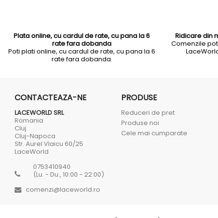
Plata online, cu cardul de rate, cu pana la 6
Ridicare din 
rate fara dobanda
Comenzile pot f
Poti plati online, cu cardul de rate, cu pana la 6
LaceWorld 
rate fara dobanda.
CONTACTEAZA-NE
PRODUSE
LACEWORLD SRL
Reduceri de pret
Romania
Produse noi
Cluj
Cele mai cumparate
Cluj-Napoca
Str. Aurel Vlaicu 60/25
LaceWorld
0753410940
(Lu. - Du., 10:00 - 22:00)
comenzi@laceworld.ro