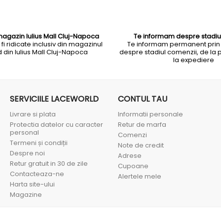
magazin Iulius Mall Cluj-Napoca
Te informam despre stadiu
i ridicate inclusiv din magazinul
Te informam permanent prin
din Iulius Mall Cluj-Napoca
despre stadiul comenzii, de la 
la expediere
SERVICIILE LACEWORLD
CONTUL TAU
Livrare si plata
Informatii personale
Protectia datelor cu caracter
Retur de marfa
personal
Comenzi
Termeni și condiții
Note de credit
Despre noi
Adrese
Retur gratuit in 30 de zile
Cupoane
Contacteaza-ne
Alertele mele
Harta site-ului
Magazine