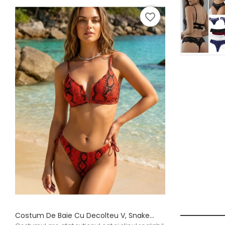
favorite_border
Costum De Baie Cu Decolteu V, Snake...
Costum De Baie