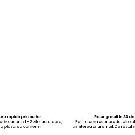
rare rapida prin curier
Retur gratuit in 30 de 
rin curier in 1 - 2 zile lucratoare,
Poti returna usor produsele ret
a plasarea comenzii
trimiterea unui email. De restul