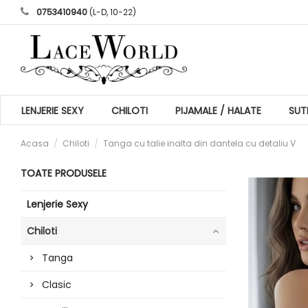
0753410940
(L-D, 10-22)
LENJERIE SEXY
CHILOTI
PIJAMALE / HALATE
SUT
Acasa
Chiloti
Tanga cu talie inalta din dantela cu detaliu V
TOATE PRODUSELE
Lenjerie Sexy
Chiloti
Tanga
Clasic