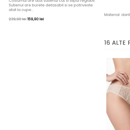
Pret
Pret
Costumul are atat sutienul cat si slipul reglabil.
239,90 lei
159,90 
de
Sutienul are burete detasabil si se potriveste
baza
atat la cupe...
Material: dan
Pret
Pret
239,90 lei
159,90 lei
de
baza
16 ALTE