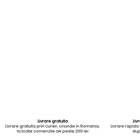
Livrare gratuita
Liv
Livrare gratuita prin curier, oriunde in Romania,
Livrare rapida p
la toate comenzile de peste 200 lei
dup