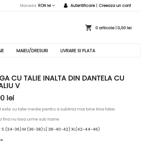
Moneda:
RON lei
Autentificare
|
Creeaza un cont
shopping_cart
0 articole
| 0,00 lei
IE
MAIEU/DRESURI
LIVRARE SI PLATA
GA CU TALIE INALTA DIN DANTELA CU
ALIU V
0 lei
l este cu talie medie pentru a sublinia mai bine linia taliei.
a fina nu lasa urme sub haine.
: S (34-36) M (36-38) L( 38-40-42) XL(42-44-46)
re