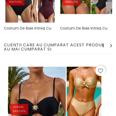
GRATUITA
GRATUITA
Costum De Baie Intreg Cu
Costum De Baie Intreg Cu
Brosa Detasabila 03
Efect Modelator 07
Pret
Pret
219,90 lei
219,90 lei
CLIENTII CARE AU CUMPARAT ACEST PRODUS
AU MAI CUMPARAT SI:
NOU
favorite_border
LIVRARE
GRATUITA