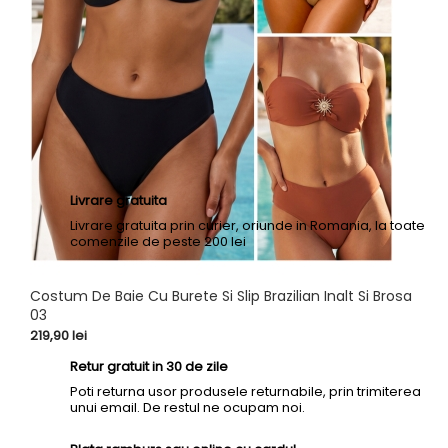
Livrare gratuita
Livrare gratuita prin curier, oriunde in Romania, la toate
comenzile de peste 200 lei
Livrare rapida prin curier
Costum De Baie Cu Burete Si Slip Brazilian Inalt Si Brosa
Livrare rapida prin curier in 1 - 2 zile lucratoare, dupa
03
plasarea comenzii
Pret
219,90 lei
Retur gratuit in 30 de zile
Poti returna usor produsele returnabile, prin trimiterea
unui email. De restul ne ocupam noi.