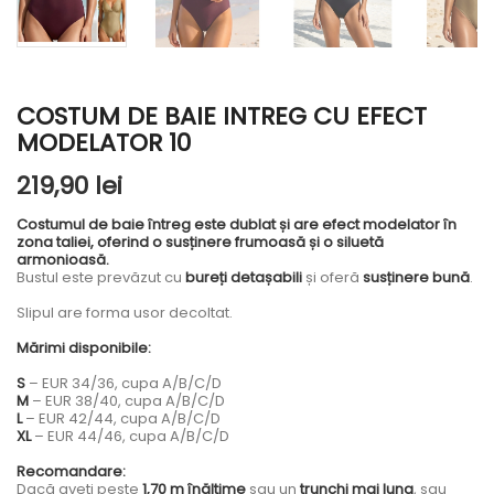
COSTUM DE BAIE INTREG CU EFECT
MODELATOR 10
219,90 lei
Costumul de baie întreg este dublat și are efect modelator în
zona taliei, oferind o susținere frumoasă și o siluetă
armonioasă.
Bustul este prevăzut cu
bureți detașabili
și oferă
susținere bună
.
Slipul are forma usor decoltat.
Mărimi disponibile:
S
– EUR 34/36, cupa A/B/C/D
M
– EUR 38/40, cupa A/B/C/D
L
– EUR 42/44, cupa A/B/C/D
XL
– EUR 44/46, cupa A/B/C/D
Recomandare:
Dacă aveți peste
1,70 m înălțime
sau un
trunchi mai lung
, sau