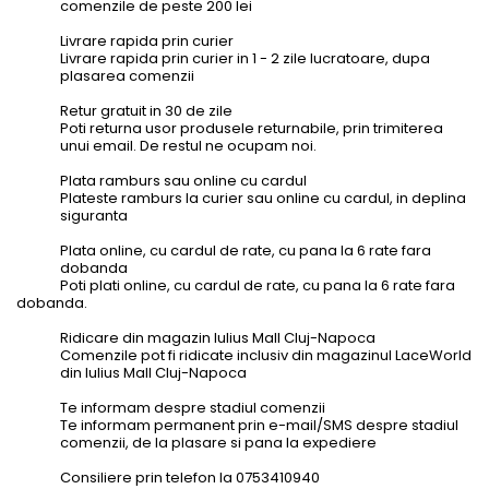
comenzile de peste 200 lei
Livrare rapida prin curier
Livrare rapida prin curier in 1 - 2 zile lucratoare, dupa
plasarea comenzii
Retur gratuit in 30 de zile
Poti returna usor produsele returnabile, prin trimiterea
unui email. De restul ne ocupam noi.
Plata ramburs sau online cu cardul
Plateste ramburs la curier sau online cu cardul, in deplina
siguranta
Plata online, cu cardul de rate, cu pana la 6 rate fara
dobanda
Poti plati online, cu cardul de rate, cu pana la 6 rate fara
dobanda.
Ridicare din magazin Iulius Mall Cluj-Napoca
Comenzile pot fi ridicate inclusiv din magazinul LaceWorld
din Iulius Mall Cluj-Napoca
Te informam despre stadiul comenzii
Te informam permanent prin e-mail/SMS despre stadiul
comenzii, de la plasare si pana la expediere
Consiliere prin telefon la 0753410940