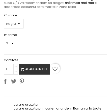
cupa C/D vă recomandăm să alegeți
mărimea mai mare
,
deoarece costumul este mai fix în zona taliei.
Culoare
marime
Cantitate
favorite_border
ADAUGA IN COS

Livrare gratuita
Livrare gratuita prin curier, oriunde in Romania, la toate