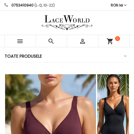
0753410940
(L-D, 10-22)
RON lei
0



shopping_cart
articole
TOATE PRODUSELE