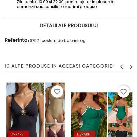
Zilnic, intre 10:00 si 22:00, pentru ajutor in plasarea
comenzii sau consiliere marimi produse
DETALII ALE PRODUSULUI
Referinta
r6757 | costum de baie intreg
10 ALTE PRODUSE IN ACEEASI CATEGORIE:
favorite_border
favorite_border
LIVRARE
LIVRARE