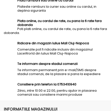
Plata ramburs sau online cu cardul
Plateste ramburs la curier sau online cu cardul, in
deplina siguranta
Plata online, cu cardul de rate, cu pana la 6 rate fara
dobanda
Poti plati online, cu cardul de rate, cu pana la 6 rate fara
dobanda.
Ridicare din magazin Iulius Mall Cluj-Napoca
Comenzile pot fi ridicate inclusiv din magazinul
LaceWorld din Iulius Mall Cluj-Napoca
Te informam despre stadiul comenzii
Te informam permanent prin e-mail/SMS despre
stadiul comenzii, de la plasare si pana la expediere
Consiliere prin telefon la 0753410940
Zilnic, intre 10:00 si 22:00, pentru ajutor in plasarea
comenzii sau consiliere marimi produse
INFORMATIILE MAGAZINULUI