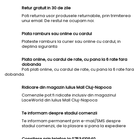
Retur gratuit in 30 de zile
Poti returna usor produsele returnabile, prin trimiterea
unui email. De restul ne ocupam noi.
Plata ramburs sau online cu cardul
Plateste ramburs la curier sau online cu cardul, in
deplina siguranta
Plata online, cu cardul de rate, cu pana la 6 rate fara
dobanda
Poti plati online, cu cardul de rate, cu pana la 6 rate fara
dobanda.
Ridicare din magazin Iulius Mall Cluj-Napoca
Comenzile pot fi ridicate inclusiv din magazinul
LaceWorld din Iulius Mall Cluj-Napoca
Te informam despre stadiul comenzii
Te informam permanent prin e-mail/SMS despre
stadiul comenzii, de la plasare si pana la expediere
Consiliere prin telefon la 0753410940