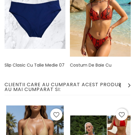
Slip Clasic Cu Talie Medie 07
Costum De Baie Cu
Decolteu V, Snake Print 01
Pret
Pret
69,90 lei
29,90 lei
de
Pret
Pret
239,90 lei
159,90 lei
baza
de
CLIENTII CARE AU CUMPARAT ACEST PRODUS
baza
AU MAI CUMPARAT SI:
favorite_border
favorite_border