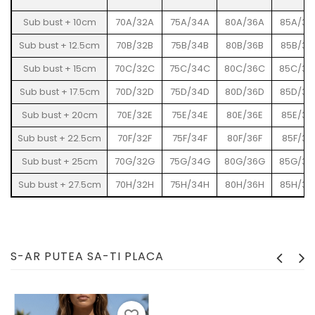
Sub bust + 10cm
70A/32A
75A/34A
80A/36A
85A/38
Sub bust + 12.5cm
70B/32B
75B/34B
80B/36B
85B/38
Sub bust + 15cm
70C/32C
75C/34C
80C/36C
85C/38
Sub bust + 17.5cm
70D/32D
75D/34D
80D/36D
85D/38
Sub bust + 20cm
70E/32E
75E/34E
80E/36E
85E/38
Sub bust + 22.5cm
70F/32F
75F/34F
80F/36F
85F/38
Sub bust + 25cm
70G/32G
75G/34G
80G/36G
85G/38
Sub bust + 27.5cm
70H/32H
75H/34H
80H/36H
85H/38
S-AR PUTEA SA-TI PLACA