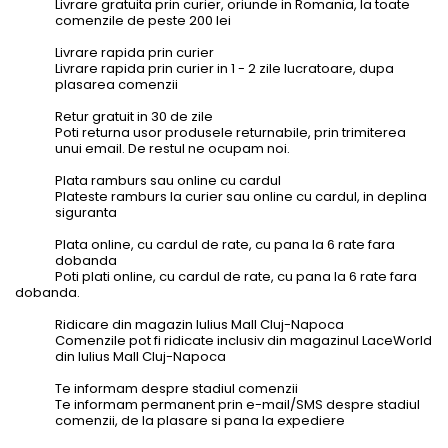
Livrare gratuita prin curier, oriunde in Romania, la toate
comenzile de peste 200 lei
Livrare rapida prin curier
Livrare rapida prin curier in 1 - 2 zile lucratoare, dupa
plasarea comenzii
Retur gratuit in 30 de zile
Poti returna usor produsele returnabile, prin trimiterea
unui email. De restul ne ocupam noi.
Plata ramburs sau online cu cardul
Plateste ramburs la curier sau online cu cardul, in deplina
siguranta
Plata online, cu cardul de rate, cu pana la 6 rate fara
dobanda
Poti plati online, cu cardul de rate, cu pana la 6 rate fara
dobanda.
Ridicare din magazin Iulius Mall Cluj-Napoca
Comenzile pot fi ridicate inclusiv din magazinul LaceWorld
din Iulius Mall Cluj-Napoca
Te informam despre stadiul comenzii
Te informam permanent prin e-mail/SMS despre stadiul
comenzii, de la plasare si pana la expediere