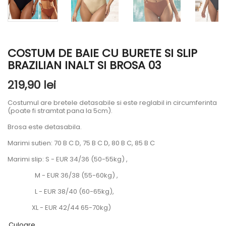
COSTUM DE BAIE CU BURETE SI SLIP
BRAZILIAN INALT SI BROSA 03
219,90 lei
Costumul are bretele detasabile si este reglabil in circumferinta
(poate fi stramtat pana la 5cm).
Brosa este detasabila.
Marimi sutien: 70 B C D, 75 B C D, 80 B C, 85 B C
Marimi slip: S - EUR 34/36 (50-55kg) ,
M - EUR 36/38 (55-60kg) ,
L - EUR 38/40 (60-65kg),
XL - EUR 42/44 65-70kg)
Culoare