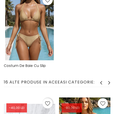
favorite_border
Costum De Baie Cu Slip
Brazilian Reglabil 03 , Bej
Auriu
Pret
189,90 lei
16 ALTE PRODUSE IN ACEEASI CATEGORIE:
favorite_border
favorite_border
-40,00 LEI
-80,00 LEI