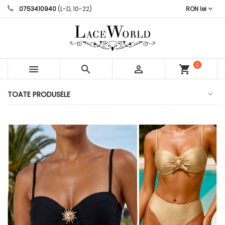
0753410940
(L-D, 10-22)
RON lei
0



shopping_cart
articole
TOATE PRODUSELE