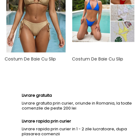
Costum De Baie Cu Slip
Costum De Baie Cu Slip
Brazilian Reglabil 03 , Bej
Brazilian Decoltat 04
Auriu
Pret
189,90 lei
Pret
189,90 lei
Livrare gratuita
Livrare gratuita prin curier, oriunde in Romania, la toate
comenzile de peste 200 lei
Livrare rapida prin curier
Livrare rapida prin curier in 1 - 2 zile lucratoare, dupa
plasarea comenzii