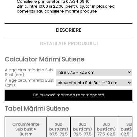
Consiliere prin telefon la 0753410940
Zilnic, intre 10:00 si 22:00, pentru ajutor in plasarea
comenzii sau consiliere marimi produse
DESCRIERE
DETALII ALE PRODUSULUI
Calculator Mărimi Sutiene
Alege circumferinta Sub
Bust (cm):
Alege circumferinta Bust
(cm):
Tabel Mărimi Sutiene
Circumferinte
Sub
Sub
Sub
Sub
Sub bust ⯈
bust(cm)
bust(cm)
bust(cm)
bust(c
Bust ⯆
67.5-72.5
72.5-77.5
77.5-82.5
82.5-87