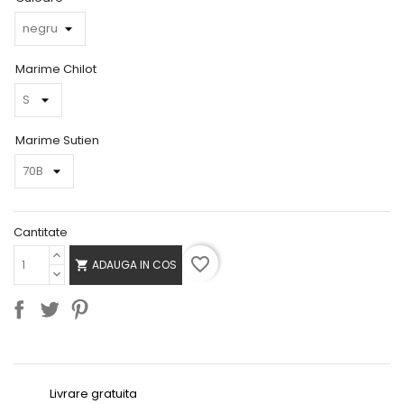
Marime Chilot
Marime Sutien
Cantitate
favorite_border
ADAUGA IN COS

Livrare gratuita