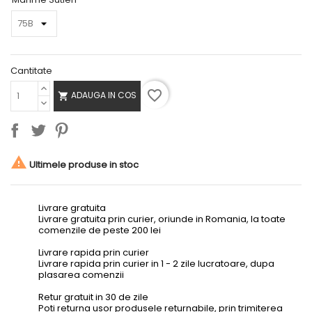
Cantitate
favorite_border
ADAUGA IN COS


Ultimele produse in stoc
Livrare gratuita
Livrare gratuita prin curier, oriunde in Romania, la toate
comenzile de peste 200 lei
Livrare rapida prin curier
Livrare rapida prin curier in 1 - 2 zile lucratoare, dupa
plasarea comenzii
Retur gratuit in 30 de zile
Poti returna usor produsele returnabile, prin trimiterea