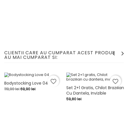
CLIENTII CARE AU CUMPARAT ACEST PRODUS
AU MAI CUMPARAT SI:
favorite_border
favorite_border
Bodystocking Love 04
-50,00 LEI
Set 2+1 Gratis, Chilot Brazilian
Pret
Pret
119,90 lei
69,90 lei
Cu Dantela, Invizible
de
baza
Pret
59,80 lei