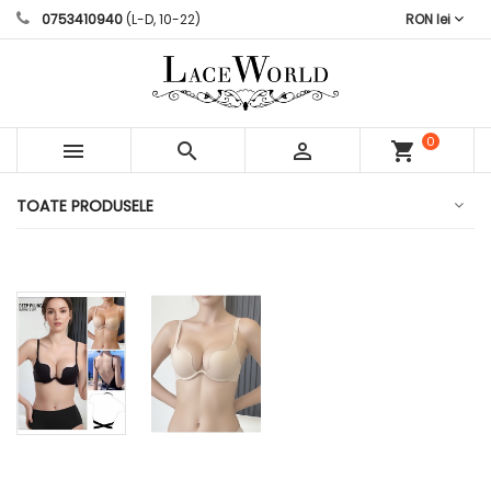
0753410940
(L-D, 10-22)
RON lei
0



shopping_cart
articole
TOATE PRODUSELE