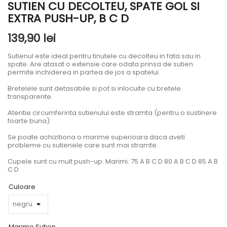
SUTIEN CU DECOLTEU, SPATE GOL SI
EXTRA PUSH-UP, B C D
139,90 lei
Sutienul este ideal pentru tinutele cu decolteu in fata sau in
spate. Are atasat o extensie care odata prinsa de sutien
permite inchiderea in partea de jos a spatelui.
Bretelele sunt detasabile si pot si inlocuite cu bretele
transparente.
Atentie circumferinta sutienului este stramta (pentru o sustinere
foarte buna).
Se poate achizitiona o marime superioara daca aveti
probleme cu sutienele care sunt mai stramte.
Cupele sunt cu mult push-up. Marimi: 75 A B C D 80 A B C D 85 A B
C D
Culoare
Marime Sutien