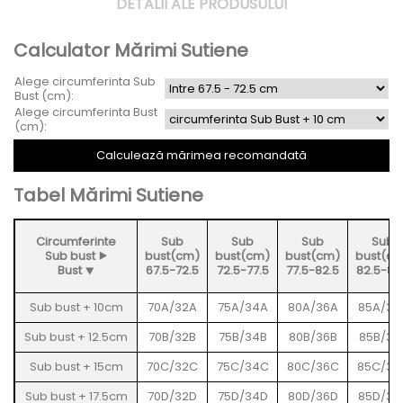
DETALII ALE PRODUSULUI
Calculator Mărimi Sutiene
Alege circumferinta Sub
Bust (cm):
Alege circumferinta Bust
(cm):
Tabel Mărimi Sutiene
Circumferinte
Sub
Sub
Sub
Sub
Sub bust ⯈
bust(cm)
bust(cm)
bust(cm)
bust(c
Bust ⯆
67.5-72.5
72.5-77.5
77.5-82.5
82.5-87
Sub bust + 10cm
70A/32A
75A/34A
80A/36A
85A/38
Sub bust + 12.5cm
70B/32B
75B/34B
80B/36B
85B/38
Sub bust + 15cm
70C/32C
75C/34C
80C/36C
85C/38
Sub bust + 17.5cm
70D/32D
75D/34D
80D/36D
85D/38