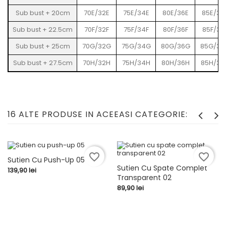
Sub bust + 20cm
70E/32E
75E/34E
80E/36E
85E/38
Sub bust + 22.5cm
70F/32F
75F/34F
80F/36F
85F/38
Sub bust + 25cm
70G/32G
75G/34G
80G/36G
85G/38
Sub bust + 27.5cm
70H/32H
75H/34H
80H/36H
85H/38
16 ALTE PRODUSE IN ACEEASI CATEGORIE:
favorite_border
favorite_border
Sutien Cu Push-Up 05
Sutien Cu Spate Complet
Pret
139,90 lei
Transparent 02
Pret
89,90 lei