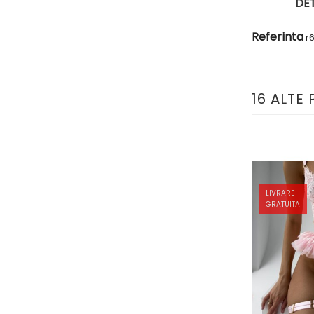
DET
Referinta
r
16 ALTE
LIVRARE
GRATUITA