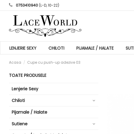
0753410940
(L-D, 10-22)
LENJERIE SEXY
CHILOTI
PIJAMALE / HALATE
SUT
Acasa
Cupe cu push-up adezive 03
TOATE PRODUSELE
Lenjerie Sexy
Chiloti
Pijamale / Halate
Sutiene