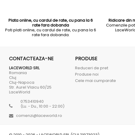
Plata online, cu cardul de rate, cu pana la 6
Ridicare din 
rate fara dobanda
Comenzile pot f
Poti plati online, cu cardul de rate, cu pana la 6
LaceWorld 
rate fara dobanda.
CONTACTEAZA-NE
PRODUSE
LACEWORLD SRL
Reduceri de pret
Romania
Produse noi
Cluj
Cele mai cumparate
Cluj-Napoca
Str. Aurel Vlaicu 60/25
LaceWorld
0753410940
(Lu. - Du., 10:00 - 22:00)
comenzi@laceworld.ro
© 2010 - 2026 - LACEWORLD SRL (CUI 21973023)