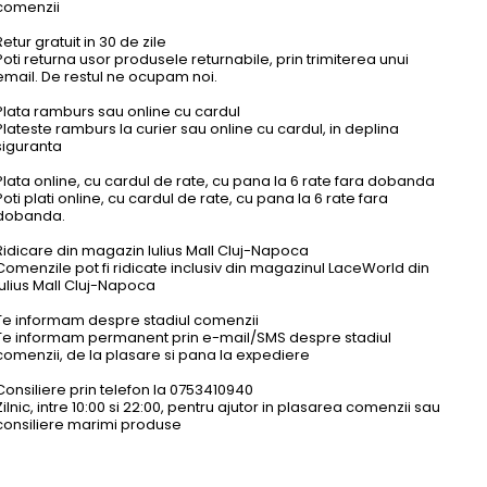
comenzii
Retur gratuit in 30 de zile
Poti returna usor produsele returnabile, prin trimiterea unui
email. De restul ne ocupam noi.
Plata ramburs sau online cu cardul
Plateste ramburs la curier sau online cu cardul, in deplina
siguranta
Plata online, cu cardul de rate, cu pana la 6 rate fara dobanda
Poti plati online, cu cardul de rate, cu pana la 6 rate fara
dobanda.
Ridicare din magazin Iulius Mall Cluj-Napoca
ake...
Sutien Cu Banda De Silicon, Efect De...
Cardigan
Comenzile pot fi ridicate inclusiv din magazinul LaceWorld din
Sutienul are burete subtire si banda de silicon
Cardigan
Iulius Mall Cluj-Napoca
in circumferinta pentru o sustinere si fara
Pret
bretele.
189,90 lei
Te informam despre stadiul comenzii
de
Te informam permanent prin e-mail/SMS despre stadiul
baza
...
comenzii, de la plasare si pana la expediere
Pret
Pret
159,90 lei
119,90 lei
de
Consiliere prin telefon la 0753410940
baza
Zilnic, intre 10:00 si 22:00, pentru ajutor in plasarea comenzii sau
consiliere marimi produse