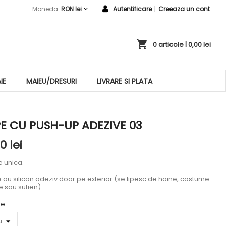
Moneda:
RON lei
Autentificare
|
Creeaza un cont
shopping_cart
0 articole
| 0,00 lei
IE
MAIEU/DRESURI
LIVRARE SI PLATA
E CU PUSH-UP ADEZIVE 03
0 lei
 unica.
 au silicon adeziv doar pe exterior (se lipesc de haine, costume
e sau sutien).
re