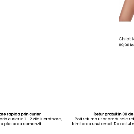
Chilot 
Pret
89,90 le
shopping_cart
rare rapida prin curier
Retur gratuit in 30 de 
rin curier in 1 - 2 zile lucratoare,
Poti returna usor produsele ret
a plasarea comenzii
trimiterea unui email. De restul