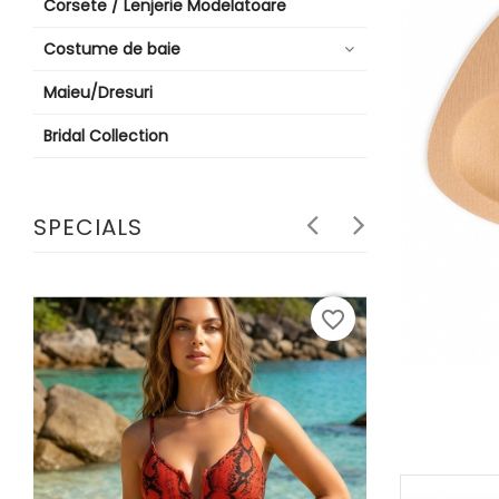
Corsete / Lenjerie Modelatoare
Costume de baie
Maieu/Dresuri
Bridal Collection
SPECIALS
favorite_border