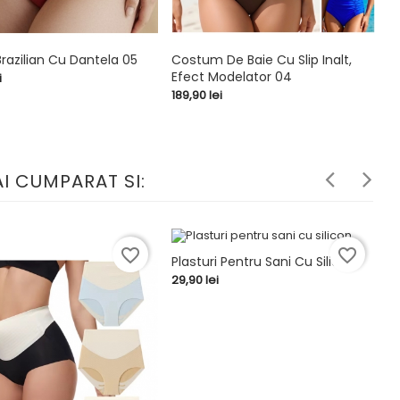
Brazilian Cu Dantela 05
Costum De Baie Cu Slip Inalt,
S
Efect Modelator 04
C
i


shopping_cart
Pret
Pr
189,90 lei
13
I CUMPARAT SI:
favorite_border
favorite_border
Plasturi Pentru Sani Cu Silicon
C
Pret
29,90 lei

shopping_cart
A
Pr
59