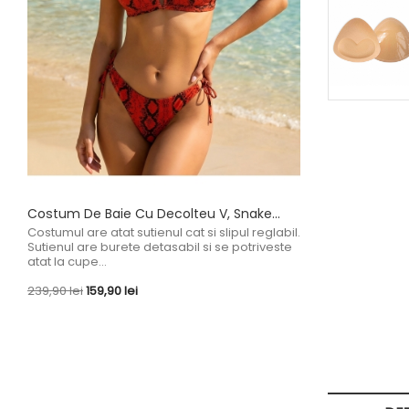
Costum De Baie Cu Decolteu V, Snake...
Costum De Baie
Pret
Pret
Costumul are atat sutienul cat si slipul reglabil.
239,90 lei
159,90 
de
Sutienul are burete detasabil si se potriveste
baza
atat la cupe...
Pret
Pret
239,90 lei
159,90 lei
de
baza