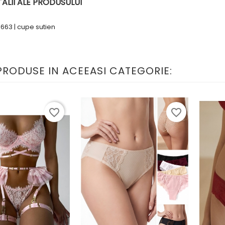
ALII ALE PRODUSULUI
6663 | cupe sutien
 PRODUSE IN ACEEASI CATEGORIE:
favorite_border
favorite_border