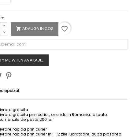
ate
favorite_border
ADAUGA IN COS

FY ME WHEN AVAILABLE
favorite_border
favorite_border
oc epuizat
Livrare gratuita
Livrare gratuita prin curier, oriunde in Romania, la toate
comenzile de peste 200 lei
Livrare rapida prin curier
Livrare rapida prin curier in 1 - 2 zile lucratoare, dupa plasarea