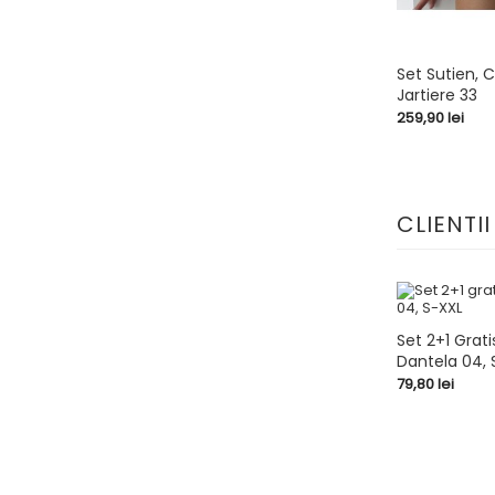
Set Sutien, C
Jartiere 33
shopping_cart
Pret
259,90 lei
CLIENTI
Set 2+1 Grati
Dantela 04, 
shopping_cart
Pret
79,80 lei