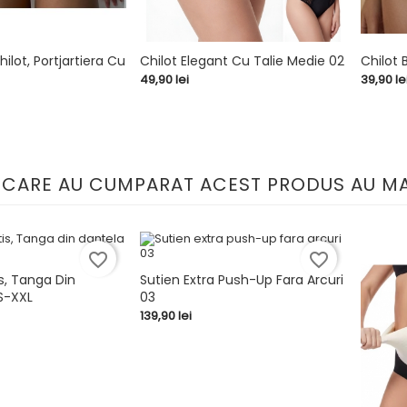
hilot, Portjartiera Cu
Chilot Elegant Cu Talie Medie 02
Chilot 
Pret
Pret
49,90 lei
39,90 le


shopping_cart
shopping_cart
I CARE AU CUMPARAT ACEST PRODUS AU MA
favorite_border
favorite_border
s, Tanga Din
Sutien Extra Push-Up Fara Arcuri
S-XXL
03


shopping_cart
Pret
139,90 lei