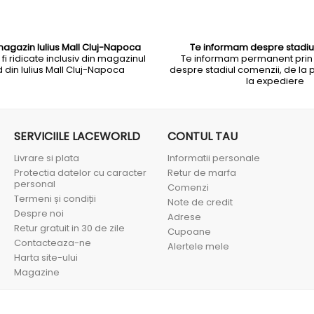
magazin Iulius Mall Cluj-Napoca
Te informam despre stadiu
i ridicate inclusiv din magazinul
Te informam permanent prin
din Iulius Mall Cluj-Napoca
despre stadiul comenzii, de la 
la expediere
SERVICIILE LACEWORLD
CONTUL TAU
Livrare si plata
Informatii personale
Protectia datelor cu caracter
Retur de marfa
personal
Comenzi
Termeni și condiții
Note de credit
Despre noi
Adrese
Retur gratuit in 30 de zile
Cupoane
Contacteaza-ne
Alertele mele
Harta site-ului
Magazine