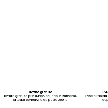
Livrare gratuita
Liv
Livrare gratuita prin curier, oriunde in Romania,
Livrare rapida p
la toate comenzile de peste 200 lei
dup