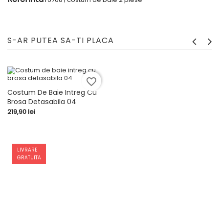
S-AR PUTEA SA-TI PLACA
favorite_border
Costum De Baie Intreg Cu
Brosa Detasabila 04
Pret
219,90 lei
LIVRARE
GRATUITA