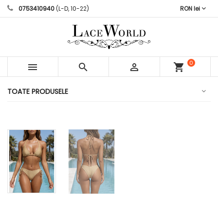
0753410940
(L-D, 10-22)
RON lei
0



shopping_cart
articole
TOATE PRODUSELE