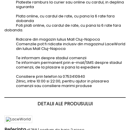
Plateste ramburs la curier sau online cu cardul, in deplina
siguranta
Plata online, cu cardul de rate, cu pana la 6 rate fara
dobanda
Poti plati online, cu cardul de rate, cu pana la 6 rate fara
dobanda.
Ridicare din magazin Iulius Mall Cluj-Napoca
Comenzile pot fi ridicate inclusiv din magazinul LaceWorld
din Iulius Mall Cluj-Napoca
Te informam despre stadiul comenzii
Te informam permanent prin e-mail/SMS despre stadiul
comenzii, de la plasare si pana la expediere
Consiliere prin telefon la 0753410940
Zilnic, intre 10:00 si 22:00, pentru ajutor in plasarea
comenzii sau consiliere marimi produse
DETALII ALE PRODUSULUI
Referinta
r6768 | costum de baie 2 piese