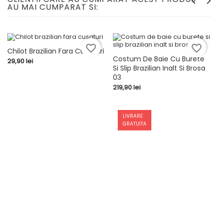
AU MAI CUMPARAT SI:
favorite_border
favorite_border
Chilot Brazilian Fara Cusaturi
Costum De Baie Cu Burete
Pret
29,90 lei
Si Slip Brazilian Inalt Si Brosa
03
Pret
219,90 lei
LIVRARE
GRATUITA