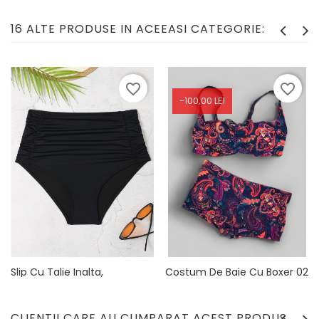
16 ALTE PRODUSE IN ACEEASI CATEGORIE:
favorite_border
favorite_border
-100,00 LEI
Slip Cu Talie Inalta,
Costum De Baie Cu Boxer 02
Modelator 03
Pret
Pret
189,90 lei
89,90 lei
de
Pret
89,90 lei
baza
CLIENTII CARE AU CUMPARAT ACEST PRODUS