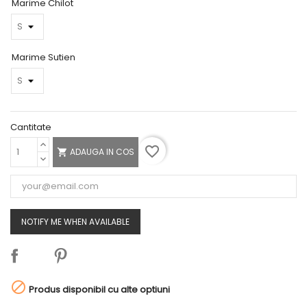
Marime Chilot
Marime Sutien
Cantitate
favorite_border
ADAUGA IN COS

NOTIFY ME WHEN AVAILABLE

Produs disponibil cu alte optiuni