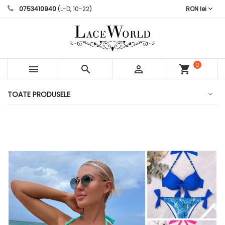
0753410940
(L-D, 10-22)
RON lei
0



shopping_cart
articole
TOATE PRODUSELE