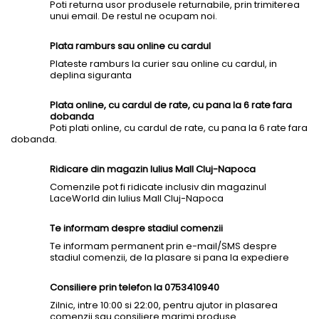
Poti returna usor produsele returnabile, prin trimiterea
unui email. De restul ne ocupam noi.
Plata ramburs sau online cu cardul
Plateste ramburs la curier sau online cu cardul, in
deplina siguranta
Plata online, cu cardul de rate, cu pana la 6 rate fara
dobanda
Poti plati online, cu cardul de rate, cu pana la 6 rate fara
dobanda.
Ridicare din magazin Iulius Mall Cluj-Napoca
Comenzile pot fi ridicate inclusiv din magazinul
LaceWorld din Iulius Mall Cluj-Napoca
Te informam despre stadiul comenzii
Te informam permanent prin e-mail/SMS despre
stadiul comenzii, de la plasare si pana la expediere
Consiliere prin telefon la 0753410940
Zilnic, intre 10:00 si 22:00, pentru ajutor in plasarea
comenzii sau consiliere marimi produse