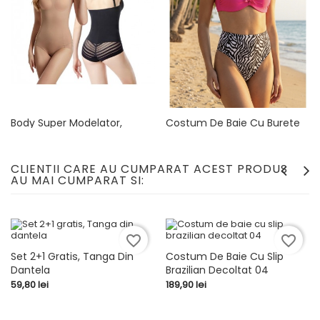
Body Super Modelator,
Costum De Baie Cu Burete
Invisible 01
Si Slip Inalt 04
Pret
Pret
189,90 lei
189,90 lei
CLIENTII CARE AU CUMPARAT ACEST PRODUS
AU MAI CUMPARAT SI:
favorite_border
favorite_border
Set 2+1 Gratis, Tanga Din
Costum De Baie Cu Slip
Dantela
Brazilian Decoltat 04
Pret
Pret
59,80 lei
189,90 lei