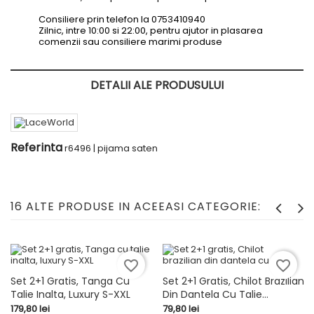
Consiliere prin telefon la 0753410940
Zilnic, intre 10:00 si 22:00, pentru ajutor in plasarea
comenzii sau consiliere marimi produse
DETALII ALE PRODUSULUI
Referinta
r6496 | pijama saten
16 ALTE PRODUSE IN ACEEASI CATEGORIE:
favorite_border
favorite_border
Set 2+1 Gratis, Tanga Cu
Set 2+1 Gratis, Chilot Brazilian
Talie Inalta, Luxury S-XXL
Din Dantela Cu Talie...
Pret
Pret
179,80 lei
79,80 lei