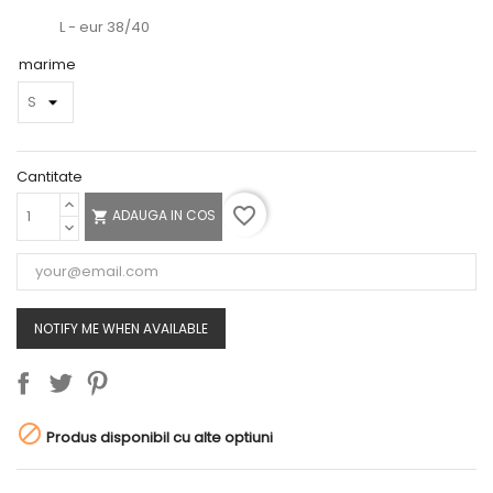
L - eur 38/40
marime
Cantitate
favorite_border
ADAUGA IN COS

NOTIFY ME WHEN AVAILABLE

Produs disponibil cu alte optiuni