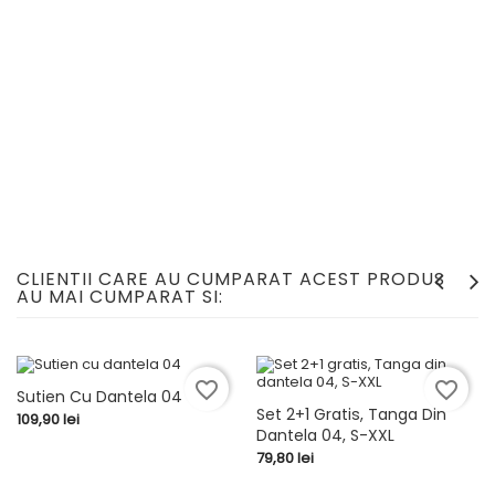
CLIENTII CARE AU CUMPARAT ACEST PRODUS
AU MAI CUMPARAT SI:
favorite_border
favorite_border
Sutien Cu Dantela 04
Set 2+1 Gratis, Tanga Din
Pret
109,90 lei
Dantela 04, S-XXL
Pret
79,80 lei