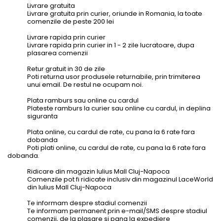
Livrare gratuita
Livrare gratuita prin curier, oriunde in Romania, la toate
comenzile de peste 200 lei
Livrare rapida prin curier
Livrare rapida prin curier in 1 - 2 zile lucratoare, dupa
plasarea comenzii
Retur gratuit in 30 de zile
Poti returna usor produsele returnabile, prin trimiterea
unui email. De restul ne ocupam noi.
Plata ramburs sau online cu cardul
Plateste ramburs la curier sau online cu cardul, in deplina
siguranta
Plata online, cu cardul de rate, cu pana la 6 rate fara
dobanda
Poti plati online, cu cardul de rate, cu pana la 6 rate fara
dobanda.
Ridicare din magazin Iulius Mall Cluj-Napoca
Comenzile pot fi ridicate inclusiv din magazinul LaceWorld
din Iulius Mall Cluj-Napoca
Te informam despre stadiul comenzii
Te informam permanent prin e-mail/SMS despre stadiul
comenzii, de la plasare si pana la expediere