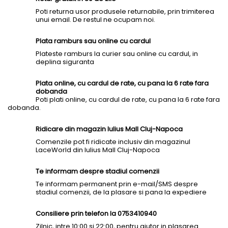
Poti returna usor produsele returnabile, prin trimiterea
unui email. De restul ne ocupam noi.
Plata ramburs sau online cu cardul
Plateste ramburs la curier sau online cu cardul, in
deplina siguranta
Plata online, cu cardul de rate, cu pana la 6 rate fara
dobanda
Poti plati online, cu cardul de rate, cu pana la 6 rate fara
dobanda.
Ridicare din magazin Iulius Mall Cluj-Napoca
Comenzile pot fi ridicate inclusiv din magazinul
LaceWorld din Iulius Mall Cluj-Napoca
Te informam despre stadiul comenzii
Te informam permanent prin e-mail/SMS despre
stadiul comenzii, de la plasare si pana la expediere
Consiliere prin telefon la 0753410940
Zilnic, intre 10:00 si 22:00, pentru ajutor in plasarea