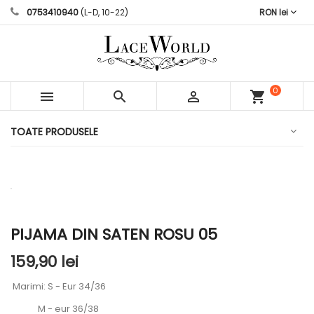
0753410940
(L-D, 10-22)
RON lei
0



shopping_cart
articole
TOATE PRODUSELE
PIJAMA DIN SATEN ROSU 05
159,90 lei
Marimi: S - Eur 34/36
M - eur 36/38