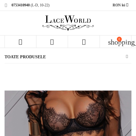
0753410940
(L-D, 10-22)
RON lei
0



shopping
articole
TOATE PRODUSELE