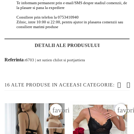
Te informam permanent prin e-mail/SMS despre stadiul comenzii, de
la plasare si pana la expediere
Consiliere prin telefon la 0753410940
Zilnic, intre 10:00 si 22:00, pentru ajutor in plasarea comenzii sau
consiliere marimi produse
DETALII ALE PRODUSULUI
Referinta
r6703 | set sutien chilot si portjartiera
16 ALTE PRODUSE IN ACEEASI CATEGORIE:
favorite_border
favor