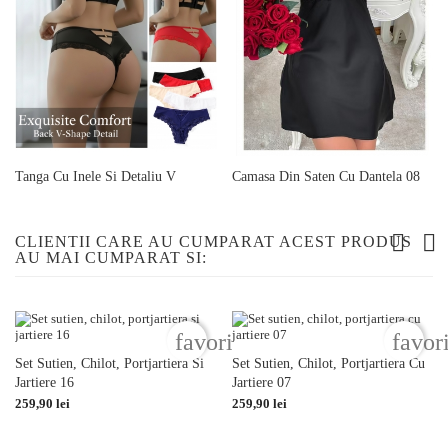
Tanga Cu Inele Si Detaliu V
Camasa Din Saten Cu Dantela 08
Pret
Pret
69,90 lei
169,90 lei
CLIENTII CARE AU CUMPARAT ACEST PRODUS
AU MAI CUMPARAT SI:
favorite_border
favor
Set Sutien, Chilot, Portjartiera Si
Set Sutien, Chilot, Portjartiera Cu
Jartiere 16
Jartiere 07
Pret
Pret
259,90 lei
259,90 lei