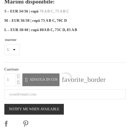
Mărimi disponibile:
S – EUR 34/36 | cupă
70 A B C, 75 A B C
M – EUR 36/38 | cupă
75 A B C, 70C D
L – EUR 38/40 | cupă
80A B C, 75C D, 85 A B
marime
Cantitate
favorite_border

ADAUGA IN COS
NOTIFY ME WHEN AVAILABLE