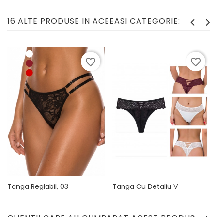
16 ALTE PRODUSE IN ACEEASI CATEGORIE:
favorite_border
favorite_border
Tanga Reglabil, 03
Tanga Cu Detaliu V
Pret
Pret
79,90 lei
59,90 lei