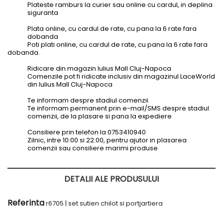
Plateste ramburs la curier sau online cu cardul, in deplina
siguranta
Plata online, cu cardul de rate, cu pana la 6 rate fara
dobanda
Poti plati online, cu cardul de rate, cu pana la 6 rate fara
dobanda.
Ridicare din magazin Iulius Mall Cluj-Napoca
Comenzile pot fi ridicate inclusiv din magazinul LaceWorld
din Iulius Mall Cluj-Napoca
Te informam despre stadiul comenzii
Te informam permanent prin e-mail/SMS despre stadiul
comenzii, de la plasare si pana la expediere
Consiliere prin telefon la 0753410940
Zilnic, intre 10:00 si 22:00, pentru ajutor in plasarea
comenzii sau consiliere marimi produse
DETALII ALE PRODUSULUI
Referinta
r6705 | set sutien chilot si portjartiera