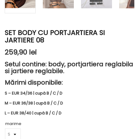
SET BODY CU PORTJARTIERA SI
JARTIERE 08
259,90 lei
Setul contine: body, portjartiera reglabila
si jartiere reglabile.
Mărimi disponibile:
S – EUR 34/36 | cupă B / C / D
M – EUR 36/38 | cupă B / C / D
L – EUR 38/40 | cupă B / C / D
marime