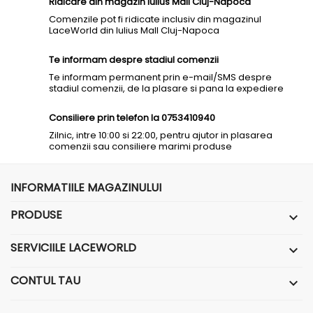
Ridicare din magazin Iulius Mall Cluj-Napoca
Comenzile pot fi ridicate inclusiv din magazinul
LaceWorld din Iulius Mall Cluj-Napoca
Te informam despre stadiul comenzii
Te informam permanent prin e-mail/SMS despre
stadiul comenzii, de la plasare si pana la expediere
Consiliere prin telefon la 0753410940
Zilnic, intre 10:00 si 22:00, pentru ajutor in plasarea
comenzii sau consiliere marimi produse
INFORMATIILE MAGAZINULUI
PRODUSE

SERVICIILE LACEWORLD

CONTUL TAU
