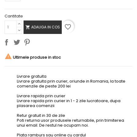
Cantitate
favorite_border
ADAUGA IN COS


Ultimele produse in stoc
Livrare gratuita
Livrare gratuita prin curier, oriunde in Romania, la toate
comenzile de peste 200 lei
Livrare rapida prin curier
Livrare rapida prin curier in 1 - 2 zile lucratoare, dupa
plasarea comenzii
Retur gratuit in 30 de zile
Poti returna usor produsele returnabile, prin trimiterea
unui email. De restul ne ocupam noi.
Plata ramburs sau online cu cardul