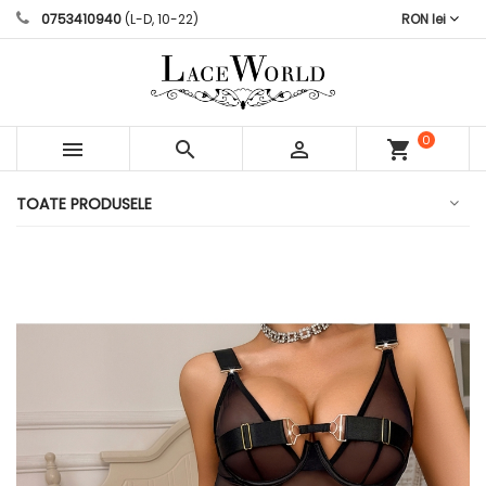
0753410940
(L-D, 10-22)
RON lei
0



shopping_cart
articole
TOATE PRODUSELE