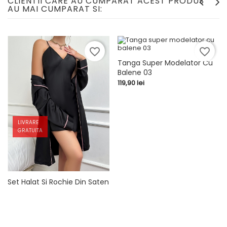
CLIENTII CARE AU CUMPARAT ACEST PRODUS
AU MAI CUMPARAT SI:
favorite_border
favorite_border
Tanga Super Modelator Cu
Balene 03
Pret
119,90 lei
LIVRARE
GRATUITA
Set Halat Si Rochie Din Saten
05, Negru
Pret
259,90 lei