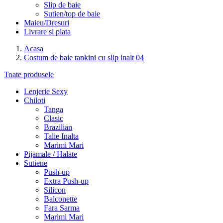
Slip de baie
Sutien/top de baie
Maieu/Dresuri
Livrare si plata
Acasa
Costum de baie tankini cu slip inalt 04
Toate produsele
Lenjerie Sexy
Chiloti
Tanga
Clasic
Brazilian
Talie Inalta
Marimi Mari
Pijamale / Halate
Sutiene
Push-up
Extra Push-up
Silicon
Balconette
Fara Sarma
Marimi Mari