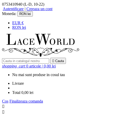
0753410940
(L-D, 10-22)
Autentificare
|
Creeaza un cont
Moneda:
RON lei
EUR €
RON lei

Cauta
shopping_cart
0 articole
| 0,00 lei
Nu mai sunt produse in cosul tau
Livrare
Total
0,00 lei
Cos
Finalizeaza comanda

