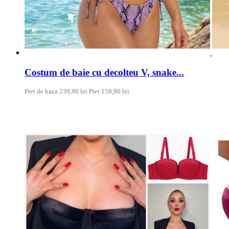
Costum de baie cu decolteu V, snake...
Pret de baza
239,90 lei
Pret
159,90 lei