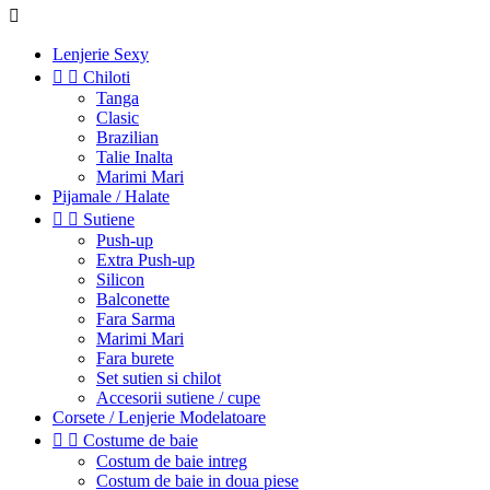

Lenjerie Sexy


Chiloti
Tanga
Clasic
Brazilian
Talie Inalta
Marimi Mari
Pijamale / Halate


Sutiene
Push-up
Extra Push-up
Silicon
Balconette
Fara Sarma
Marimi Mari
Fara burete
Set sutien si chilot
Accesorii sutiene / cupe
Corsete / Lenjerie Modelatoare


Costume de baie
Costum de baie intreg
Costum de baie in doua piese