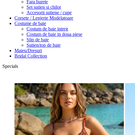
Fara burete
Set sutien si chilot
Accesorii sutiene / cupe
Corsete / Lenjerie Modelatoare
Costume de baie
Costum de baie intreg
Costum de baie in doua piese
Slip de baie
Sutien/top de baie
Maieu/Dresuri
Bridal Collection
Specials