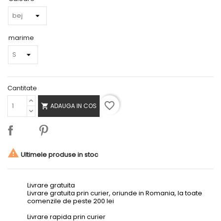
marime
Cantitate
favorite_border
ADAUGA IN COS


Ultimele produse in stoc
Livrare gratuita
Livrare gratuita prin curier, oriunde in Romania, la toate
comenzile de peste 200 lei
Livrare rapida prin curier