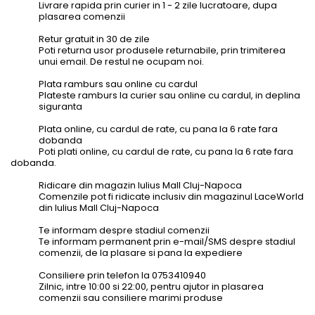
Livrare rapida prin curier in 1 - 2 zile lucratoare, dupa
plasarea comenzii
Retur gratuit in 30 de zile
Poti returna usor produsele returnabile, prin trimiterea
unui email. De restul ne ocupam noi.
Plata ramburs sau online cu cardul
Plateste ramburs la curier sau online cu cardul, in deplina
siguranta
Plata online, cu cardul de rate, cu pana la 6 rate fara
dobanda
Poti plati online, cu cardul de rate, cu pana la 6 rate fara
dobanda.
Ridicare din magazin Iulius Mall Cluj-Napoca
Comenzile pot fi ridicate inclusiv din magazinul LaceWorld
din Iulius Mall Cluj-Napoca
Te informam despre stadiul comenzii
Te informam permanent prin e-mail/SMS despre stadiul
comenzii, de la plasare si pana la expediere
Consiliere prin telefon la 0753410940
Zilnic, intre 10:00 si 22:00, pentru ajutor in plasarea
comenzii sau consiliere marimi produse