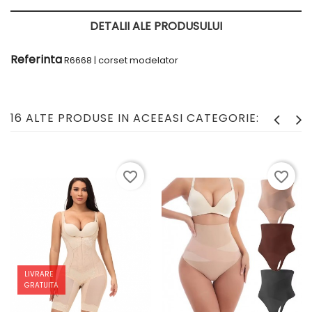
DETALII ALE PRODUSULUI
Referinta
R6668 | corset modelator
16 ALTE PRODUSE IN ACEEASI CATEGORIE:
favorite_border
favorite_border
LIVRARE
GRATUITA