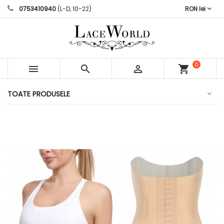
0753410940
(L-D, 10-22)
RON lei
0



shopping_cart
articole
TOATE PRODUSELE