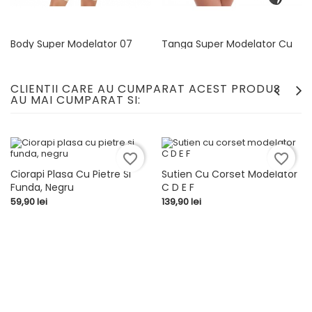
Body Super Modelator 07
Tanga Super Modelator Cu
Dublura Rigida, Fara Cusaturi
Pret
299,00 lei
Pret
119,90 lei
CLIENTII CARE AU CUMPARAT ACEST PRODUS
AU MAI CUMPARAT SI:
favorite_border
favorite_border
Ciorapi Plasa Cu Pietre Si
Sutien Cu Corset Modelator
Funda, Negru
C D E F
Pret
Pret
59,90 lei
139,90 lei