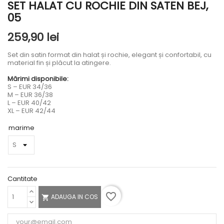
SET HALAT CU ROCHIE DIN SATEN BEJ,
05
259,90 lei
Set din satin format din halat și rochie, elegant și confortabil, cu
material fin și plăcut la atingere.
Mărimi disponibile:
S – EUR 34/36
M – EUR 36/38
L – EUR 40/42
XL – EUR 42/44
marime
Cantitate
favorite_border
ADAUGA IN COS
