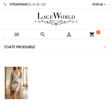
0753410940
(L-D, 10-22)
RON lei
0



shopping_cart
articole
TOATE PRODUSELE