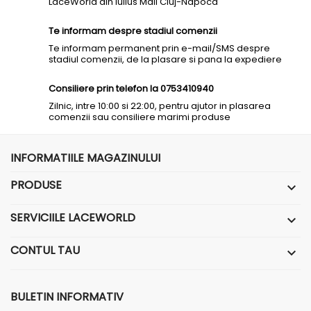
LaceWorld din Iulius Mall Cluj-Napoca
Te informam despre stadiul comenzii
Te informam permanent prin e-mail/SMS despre
stadiul comenzii, de la plasare si pana la expediere
Consiliere prin telefon la 0753410940
Zilnic, intre 10:00 si 22:00, pentru ajutor in plasarea
comenzii sau consiliere marimi produse
INFORMATIILE MAGAZINULUI
PRODUSE

SERVICIILE LACEWORLD

CONTUL TAU

BULETIN INFORMATIV