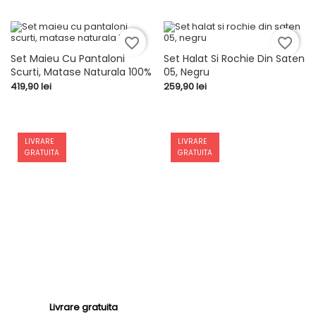
favorite_border
favorite_border
Set Maieu Cu Pantaloni
Set Halat Si Rochie Din Saten
Scurti, Matase Naturala 100%
05, Negru
Pret
Pret
419,90 lei
259,90 lei
LIVRARE
LIVRARE
GRATUITA
GRATUITA
Livrare gratuita