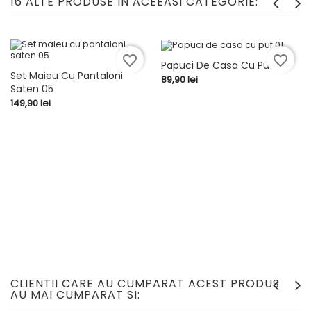
16 ALTE PRODUSE IN ACEEASI CATEGORIE:
favorite_border
favorite_border
Papuci De Casa Cu Puf 01
Set Maieu Cu Pantaloni
Pret
89,90 lei
Saten 05
Pret
149,90 lei
CLIENTII CARE AU CUMPARAT ACEST PRODUS
AU MAI CUMPARAT SI: