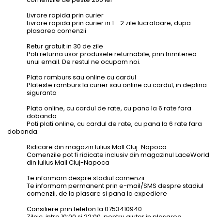
Livrare rapida prin curier
Livrare rapida prin curier in 1 - 2 zile lucratoare, dupa
plasarea comenzii
Retur gratuit in 30 de zile
Poti returna usor produsele returnabile, prin trimiterea
unui email. De restul ne ocupam noi.
Plata ramburs sau online cu cardul
Plateste ramburs la curier sau online cu cardul, in deplina
siguranta
Plata online, cu cardul de rate, cu pana la 6 rate fara
dobanda
Poti plati online, cu cardul de rate, cu pana la 6 rate fara
dobanda.
Ridicare din magazin Iulius Mall Cluj-Napoca
Comenzile pot fi ridicate inclusiv din magazinul LaceWorld
din Iulius Mall Cluj-Napoca
Te informam despre stadiul comenzii
Te informam permanent prin e-mail/SMS despre stadiul
comenzii, de la plasare si pana la expediere
Consiliere prin telefon la 0753410940
Zilnic, intre 10:00 si 22:00, pentru ajutor in plasarea