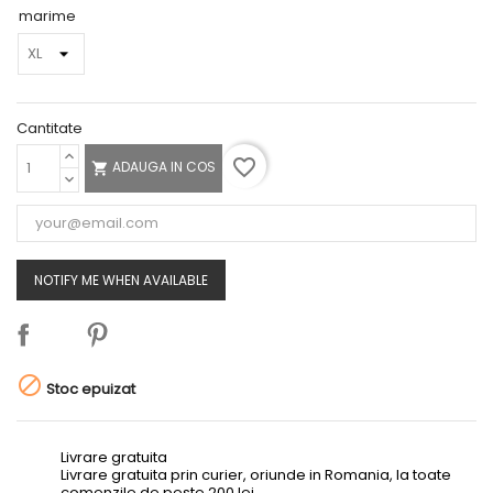
marime
Cantitate
favorite_border
ADAUGA IN COS

NOTIFY ME WHEN AVAILABLE

Stoc epuizat
Livrare gratuita
Livrare gratuita prin curier, oriunde in Romania, la toate
comenzile de peste 200 lei