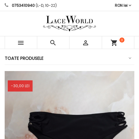
0753410940
(L-D, 10-22)
RON lei
0



shopping_cart
articole
TOATE PRODUSELE
-30,00 LEI