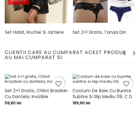
GRATUITA
Set Halat, Rochie Si Jartiere
Set 2+1 Gratis, Tanga Din
11, Negru
Dantela Cu Detaliu V
Pret
Pret
449,70 lei
99,80 lei
CLIENTII CARE AU CUMPARAT ACEST PRODUS
AU MAI CUMPARAT SI:
favorite_border
favorite_border
Set 2+1 Gratis, Chilot Brazilian
Costum De Baie Cu Burete
Cu Dantela, Invizible
Subtire Si Slip Mediu 09, C D
Pret
Pret
59,80 lei
189,90 lei