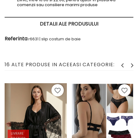
comenzii sau consiliere marimi produse
DETALII ALE PRODUSULUI
Referinta
r6631 | slip costum de baie
16 ALTE PRODUSE IN ACEEASI CATEGORIE:
favorite_border
favorite_border
LIVRARE