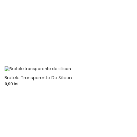
Bretele Transparente De Silicon
Pret
9,90 lei