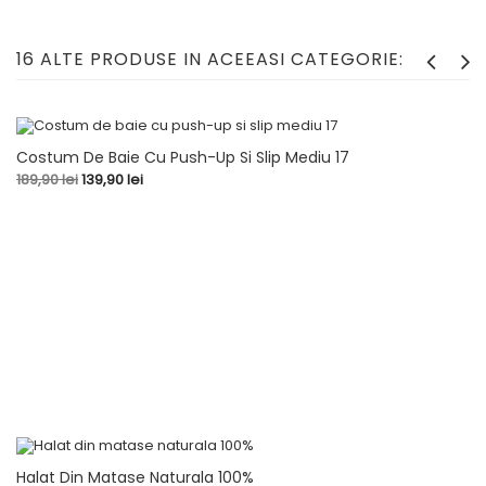
16 ALTE PRODUSE IN ACEEASI CATEGORIE:
Costum De Baie Cu Push-Up Si Slip Mediu 17
-50,00 LEI
Pret
Pret
189,90 lei
139,90 lei
de
baza
Halat Din Matase Naturala 100%