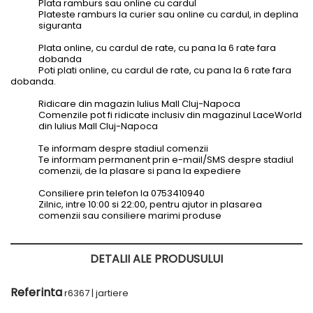
Plata ramburs sau online cu cardul
Plateste ramburs la curier sau online cu cardul, in deplina
siguranta
Plata online, cu cardul de rate, cu pana la 6 rate fara
dobanda
Poti plati online, cu cardul de rate, cu pana la 6 rate fara
dobanda.
Ridicare din magazin Iulius Mall Cluj-Napoca
Comenzile pot fi ridicate inclusiv din magazinul LaceWorld
din Iulius Mall Cluj-Napoca
Te informam despre stadiul comenzii
Te informam permanent prin e-mail/SMS despre stadiul
comenzii, de la plasare si pana la expediere
Consiliere prin telefon la 0753410940
Zilnic, intre 10:00 si 22:00, pentru ajutor in plasarea
comenzii sau consiliere marimi produse
DETALII ALE PRODUSULUI
Referinta
r6367 | jartiere