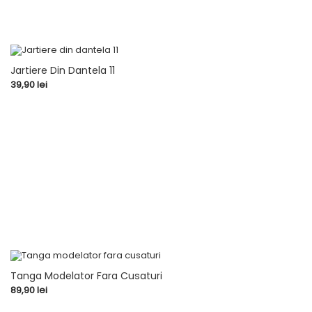
Jartiere Din Dantela 11
Pret
39,90 lei
Tanga Modelator Fara Cusaturi
Pret
89,90 lei