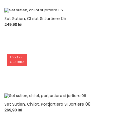
Set Sutien, Chilot Si Jartiere 05
Pret
249,90 lei
LIVRARE
GRATUITA
Set Sutien, Chilot, Portjartiera Si Jartiere 08
Pret
269,90 lei