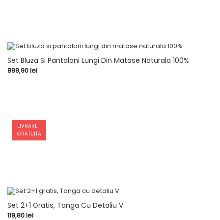
Set Bluza Si Pantaloni Lungi Din Matase Naturala 100%
Pret
899,90 lei
LIVRARE
GRATUITA
Set 2+1 Gratis, Tanga Cu Detaliu V
Pret
119,80 lei