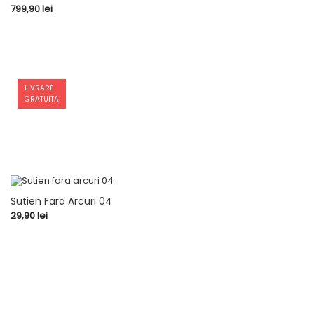
Pret
799,90 lei
LIVRARE
GRATUITA
Sutien Fara Arcuri 04
Pret
29,90 lei