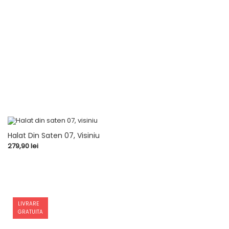
Halat Din Saten 07, Visiniu
Pret
279,90 lei
LIVRARE
GRATUITA