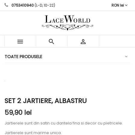
0753410940
(L-D, 10-22)
RON lei



TOATE PRODUSELE
SET 2 JARTIERE, ALBASTRU
59,90 lei
Jartierele sunt din satin cu dantela fina si decor cu pietricele.
Jartierele sunt marime unica.