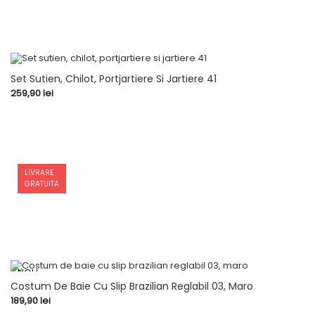
Set Sutien, Chilot, Portjartiere Si Jartiere 41
Pret
259,90 lei
LIVRARE
GRATUITA
NOU
Costum De Baie Cu Slip Brazilian Reglabil 03, Maro
Pret
189,90 lei