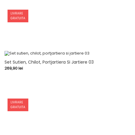
LIVRARE
GRATUITA
Set Sutien, Chilot, Portjartiera Si Jartiere 03
Pret
269,90 lei
LIVRARE
GRATUITA