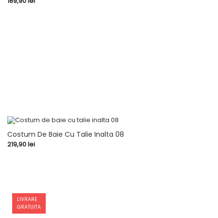
Pret
189,90 lei
Costum De Baie Cu Talie Inalta 08
Pret
219,90 lei
LIVRARE
GRATUITA