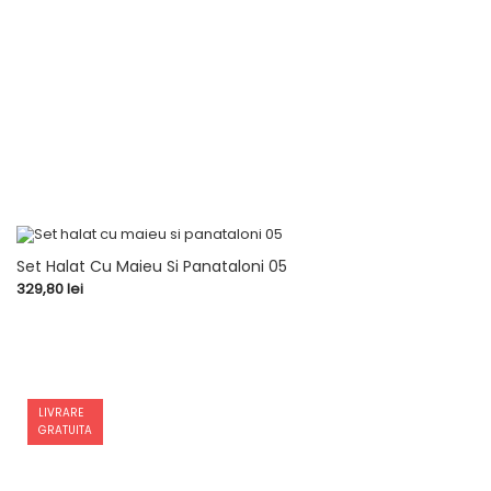
Set Halat Cu Maieu Si Panataloni 05
Pret
329,80 lei
LIVRARE
GRATUITA