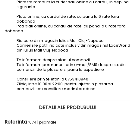
Plateste ramburs la curier sau online cu cardul, in deplina
siguranta
Plata online, cu cardul de rate, cu pana la 6 rate fara
dobanda
Poti plati online, cu cardul de rate, cu pana la 6 rate fara
dobanda.
Ridicare din magazin Iulius Mall Cluj-Napoca
Comenzile pot fi ridicate inclusiv din magazinul LaceWorld
din Iulius Mall Cluj-Napoca
Te informam despre stadiul comenzii
Te informam permanent prin e-mail/SMS despre stadiul
comenzii, de la plasare si pana la expediere
Consiliere prin telefon la 0753410940
Zilnic, intre 10:00 si 22:00, pentru ajutor in plasarea
comenzii sau consiliere marimi produse
DETALII ALE PRODUSULUI
Referinta
r674 | pijamale