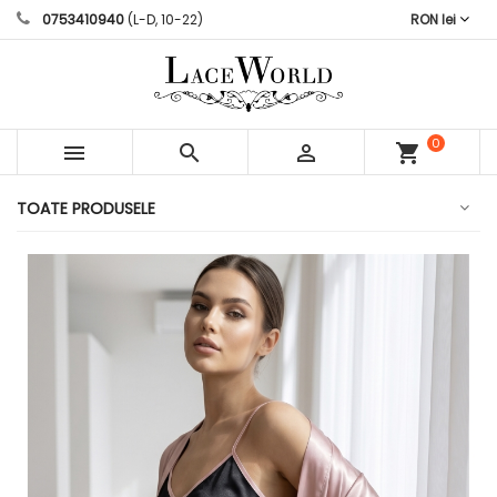
0753410940
(L-D, 10-22)
RON lei
0



shopping_cart
articole
TOATE PRODUSELE