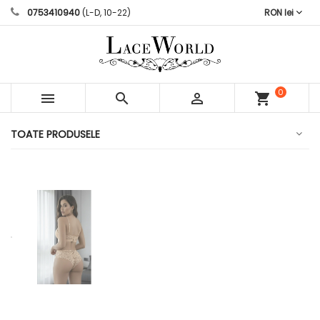
0753410940
(L-D, 10-22)
RON lei
0



shopping_cart
articole
TOATE PRODUSELE