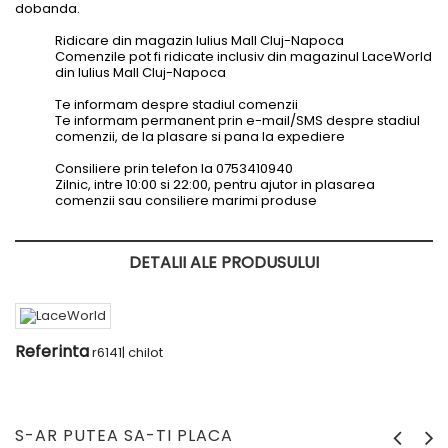
dobanda.
Ridicare din magazin Iulius Mall Cluj-Napoca
Comenzile pot fi ridicate inclusiv din magazinul LaceWorld
din Iulius Mall Cluj-Napoca
Te informam despre stadiul comenzii
Te informam permanent prin e-mail/SMS despre stadiul
comenzii, de la plasare si pana la expediere
Consiliere prin telefon la 0753410940
Zilnic, intre 10:00 si 22:00, pentru ajutor in plasarea
comenzii sau consiliere marimi produse
DETALII ALE PRODUSULUI
Referinta
r6141| chilot
S-AR PUTEA SA-TI PLACA