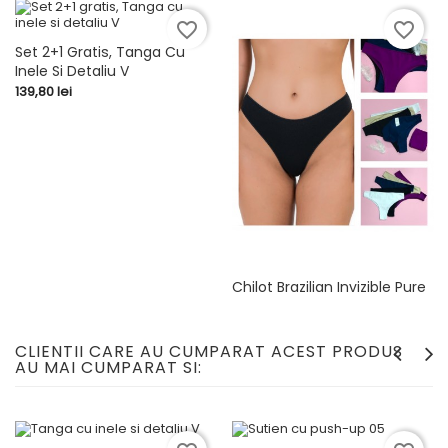
favorite_border
favorite_border
Set 2+1 Gratis, Tanga Cu
Inele Si Detaliu V
Pret
139,80 lei
Chilot Brazilian Invizible Pure
Cotton
Pret
29,90 lei
CLIENTII CARE AU CUMPARAT ACEST PRODUS
AU MAI CUMPARAT SI: