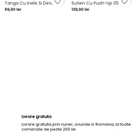
favorite_border
favorite_border
Tanga Cu Inele Si Detaliu V
Sutien Cu Push-Up 05
Pret
Pret
69,90 lei
139,90 lei
Livrare gratuita
Livrare gratuita prin curier, oriunde in Romania, la toate
comenzile de peste 200 lei