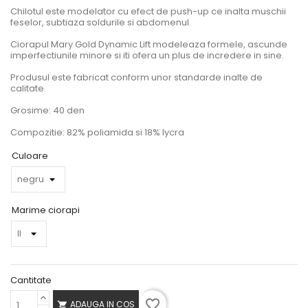
Chilotul este modelator cu efect de push-up ce inalta muschii
feselor, subtiaza soldurile si abdomenul.
Ciorapul Mary Gold Dynamic Lift modeleaza formele, ascunde
imperfectiunile minore si iti ofera un plus de incredere in sine.
Produsul este fabricat conform unor standarde inalte de
calitate.
Grosime: 40 den
Compozitie: 82% poliamida si 18% lycra
Culoare
Marime ciorapi
Cantitate
favorite_border
ADAUGA IN COS
