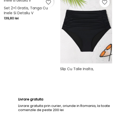
favorite_border
favorite_border
Set 2+1 Gratis, Tanga Cu
Inele Si Detaliu V
Pret
139,80 lei
Slip Cu Talie Inalta,
Modelator 03
Pret
89,90 lei
Livrare gratuita
Livrare gratuita prin curier, oriunde in Romania, la toate
comenzile de peste 200 lei