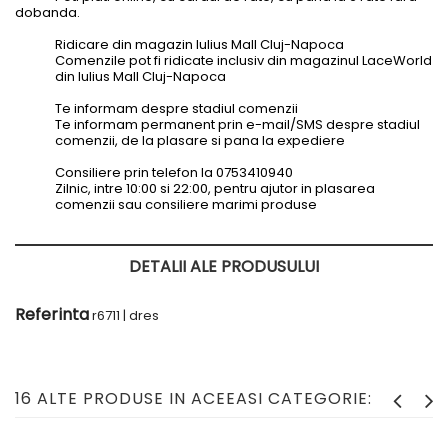
dobanda.
Ridicare din magazin Iulius Mall Cluj-Napoca
Comenzile pot fi ridicate inclusiv din magazinul LaceWorld
din Iulius Mall Cluj-Napoca
Te informam despre stadiul comenzii
Te informam permanent prin e-mail/SMS despre stadiul
comenzii, de la plasare si pana la expediere
Consiliere prin telefon la 0753410940
Zilnic, intre 10:00 si 22:00, pentru ajutor in plasarea
comenzii sau consiliere marimi produse
DETALII ALE PRODUSULUI
Referinta
r6711 | dres
16 ALTE PRODUSE IN ACEEASI CATEGORIE: