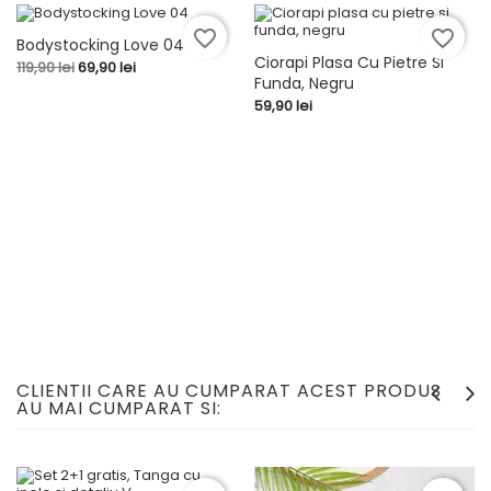
favorite_border
favorite_border
Bodystocking Love 04
-50,00 LEI
Ciorapi Plasa Cu Pietre Si
Pret
Pret
119,90 lei
69,90 lei
Funda, Negru
de
baza
Pret
59,90 lei
CLIENTII CARE AU CUMPARAT ACEST PRODUS
AU MAI CUMPARAT SI: