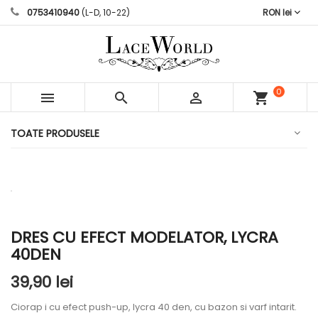
0753410940
(L-D, 10-22)
RON lei
0



shopping_cart
articole
TOATE PRODUSELE
DRES CU EFECT MODELATOR, LYCRA
40DEN
39,90 lei
Ciorap i cu efect push-up, lycra 40 den, cu bazon si varf intarit.