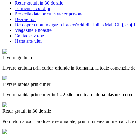
Retur gratuit in 30 de zile
Termeni și condiții
Protectia datelor cu caracter personal
Despre noi
Descopera noul magazin LaceWorld din Iulius Mall Cluj, etaj 1
Magazinele noastre
Contacteaza-ne
Harta site-ului
Livrare gratuita
Livrare gratuita prin curier, oriunde in Romania, la toate comenzile de
Livrare rapida prin curier
Livrare rapida prin curier in 1 - 2 zile lucratoare, dupa plasarea comen
Retur gratuit in 30 de zile
Poti returna usor produsele returnabile, prin trimiterea unui email. De