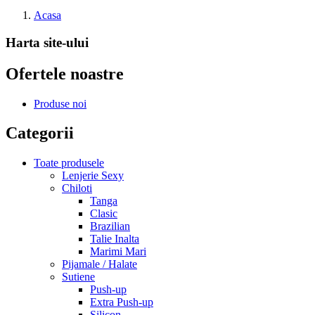
Acasa
Harta site-ului
Ofertele noastre
Produse noi
Categorii
Toate produsele
Lenjerie Sexy
Chiloti
Tanga
Clasic
Brazilian
Talie Inalta
Marimi Mari
Pijamale / Halate
Sutiene
Push-up
Extra Push-up
Silicon