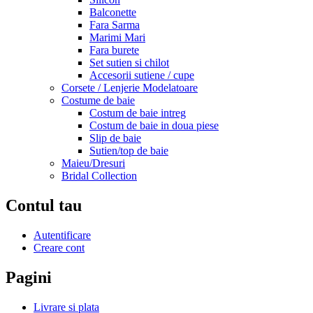
Balconette
Fara Sarma
Marimi Mari
Fara burete
Set sutien si chilot
Accesorii sutiene / cupe
Corsete / Lenjerie Modelatoare
Costume de baie
Costum de baie intreg
Costum de baie in doua piese
Slip de baie
Sutien/top de baie
Maieu/Dresuri
Bridal Collection
Contul tau
Autentificare
Creare cont
Pagini
Livrare si plata