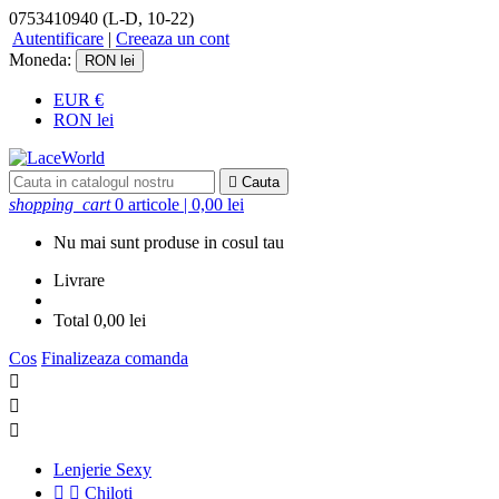
0753410940
(L-D, 10-22)
Autentificare
|
Creeaza un cont
Moneda:
RON lei
EUR €
RON lei

Cauta
shopping_cart
0 articole
| 0,00 lei
Nu mai sunt produse in cosul tau
Livrare
Total
0,00 lei
Cos
Finalizeaza comanda



Lenjerie Sexy


Chiloti