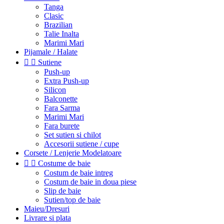
Tanga
Clasic
Brazilian
Talie Inalta
Marimi Mari
Pijamale / Halate


Sutiene
Push-up
Extra Push-up
Silicon
Balconette
Fara Sarma
Marimi Mari
Fara burete
Set sutien si chilot
Accesorii sutiene / cupe
Corsete / Lenjerie Modelatoare


Costume de baie
Costum de baie intreg
Costum de baie in doua piese
Slip de baie
Sutien/top de baie
Maieu/Dresuri
Livrare si plata