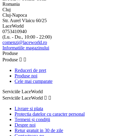
Romania
Cluj
Cluj-Napoca
Str. Aurel Vlaicu 60/25
LaceWorld
0753410940
(Lu. - Du., 10:00 - 22:00)
comenzi@laceworld.ro
Informatiile magazinului
Produse
Produse


Reduceri de pret
Produse noi
Cele mai cumparate
Serviciile LaceWorld
Serviciile LaceWorld


Livrare si plata
Protectia datelor cu caracter personal
Termeni și condiții
Despre noi
Retur gratuit in 30 de zile
Contacteaza-ne